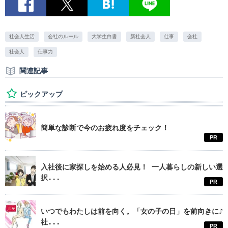
社会人生活
会社のルール
大学生白書
新社会人
仕事
会社
社会人
仕事力
関連記事
ピックアップ
簡単な診断で今のお疲れ度をチェック！
PR
入社後に家探しを始める人必見！ 一人暮らしの新しい選
択...
PR
いつでもわたしは前を向く。「女の子の日」を前向きに♪
社...
PR