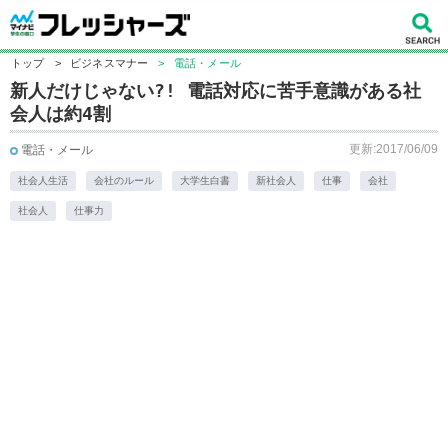
トップ
>
ビジネスマナー
>
電話・メール
新人だけじゃない?! 電話対応に苦手意識がある社
会人は約4割
更新:2017/06/09
電話・メール
社会人生活
会社のルール
大学生白書
新社会人
仕事
会社
社会人
仕事力