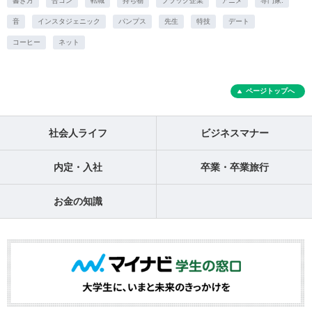
書き方
合コン
転職
持ち物
ブラック企業
アニメ
専門家.
音
インスタジェニック
パンプス
先生
特技
デート
コーヒー
ネット
ページトップへ
社会人ライフ
ビジネスマナー
内定・入社
卒業・卒業旅行
お金の知識