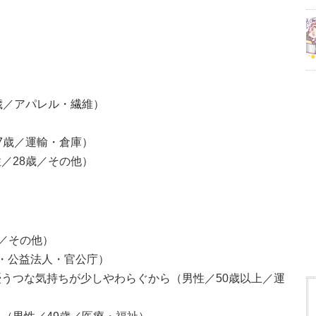
歳／アパレル・繊維）
7歳／運輸・倉庫）
／28歳／その他）
歳／その他）
体・公益法人・官公庁）
うつな気持ちが少しやわらぐから（男性／50歳以上／運