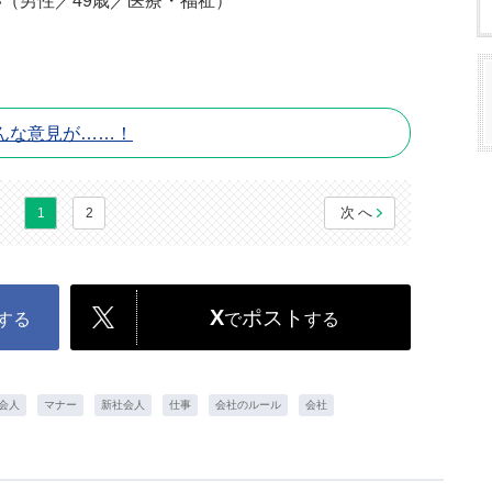
（男性／49歳／医療・福祉）
んな意見が……！
次へ
1
2
X
ポスト
する
で
する
会人
マナー
新社会人
仕事
会社のルール
会社