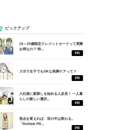
ピックアップ
18～25歳限定クレジットカードって実際
お得なの？ 特...
PR
ズボラ女子でもOKな美脚ケアって？
PR
入社後に家探しを始める人必見！ 一人暮
らしの新しい選択...
PR
視点を変えれば、世の中は変わる。
「Rethink PR...
PR