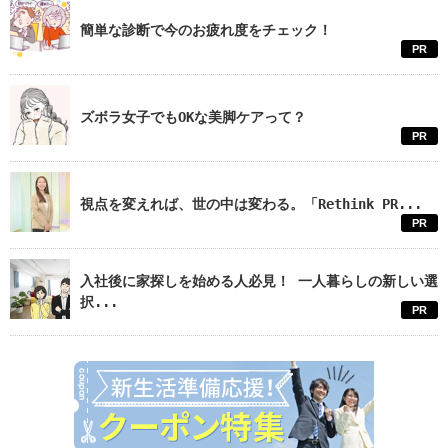
簡単な診断で今のお疲れ度をチェック！
PR
ズボラ女子でもOKな美脚ケアって？
PR
視点を変えれば、世の中は変わる。「Rethink PR...
PR
入社後に家探しを始める人必見！ 一人暮らしの新しい選
択...
PR