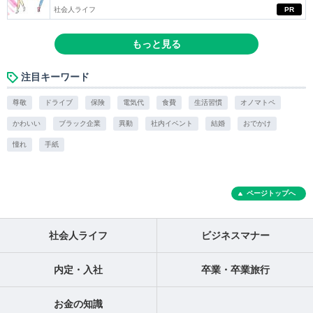
社会人ライフ
PR
もっと見る
注目キーワード
尊敬
ドライブ
保険
電気代
食費
生活習慣
オノマトペ
かわいい
ブラック企業
異動
社内イベント
結婚
おでかけ
憧れ
手紙
ページトップへ
社会人ライフ
ビジネスマナー
内定・入社
卒業・卒業旅行
お金の知識