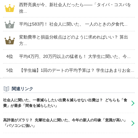
西野亮廣が今、新社会人だったら――「タイパ・コスパを
捨...
平均は583円！ 社会人に聞いた、 一人のときの夕食代...
変動費率と損益分岐点はどのように求めればいい？ 算出
方...
4位
平均4万円、20万円以上の猛者も！ 大学生に聞いた、今...
5位
【学生編】1回のデートの平均予算は？ 学生はあまりお金...
関連リンク
社会人に聞いた、一番減らしたい出費＆減らせない出費は？ どちらも「食
費」が最多「間食を減らしたい」
高評価がズラリ？ 先輩社会人に聞いた、今年の新人の印象「意識が高い」
「パソコンに強い」