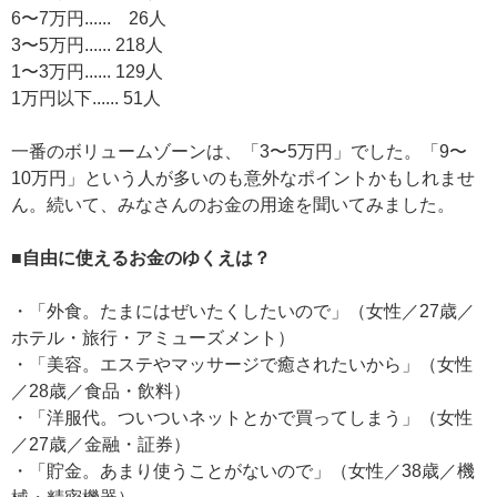
6〜7万円...... 26人
3〜5万円...... 218人
1〜3万円...... 129人
1万円以下...... 51人
一番のボリュームゾーンは、「3〜5万円」でした。「9〜
10万円」という人が多いのも意外なポイントかもしれませ
ん。続いて、みなさんのお金の用途を聞いてみました。
■自由に使えるお金のゆくえは？
・「外食。たまにはぜいたくしたいので」（女性／27歳／
ホテル・旅行・アミューズメント）
・「美容。エステやマッサージで癒されたいから」（女性
／28歳／食品・飲料）
・「洋服代。ついついネットとかで買ってしまう」（女性
／27歳／金融・証券）
・「貯金。あまり使うことがないので」（女性／38歳／機