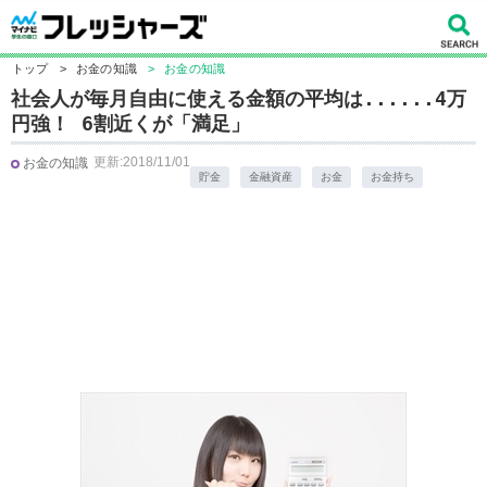
トップ
>
お金の知識
>
お金の知識
社会人が毎月自由に使える金額の平均は......4万
円強！ 6割近くが「満足」
更新:2018/11/01
お金の知識
貯金
金融資産
お金
お金持ち