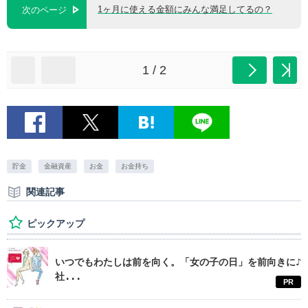
1ヶ月に使える金額にみんな満足してるの？
次のページ
1 / 2
貯金
金融資産
お金
お金持ち
関連記事
ピックアップ
いつでもわたしは前を向く。「女の子の日」を前向きに♪
社...
PR