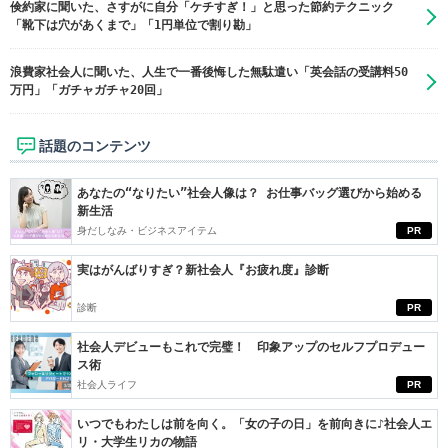
倹約家に聞いた、さすがに自分「ケチすぎ！」と思った節約テクニック
「靴下は穴があくまで」「1円単位で割り勘」
浪費家社会人に聞いた、人生で一番後悔した無駄遣い「英会話の受講料50
万円」「ガチャガチャ20回」
話題のコンテンツ
あなたの“なりたい”社会人像は？ お仕事バッグ選びから始める
新生活
身だしなみ・ビジネスアイテム
PR
実はがんばりすぎ？新社会人『お疲れ度』診断
診断
PR
社会人デビューもこれで完璧！ 印象アップのセルフプロデュー
ス術
社会人ライフ
PR
いつでもわたしは前を向く。「女の子の日」を前向きに♪社会人エ
リ・大学生リカの物語