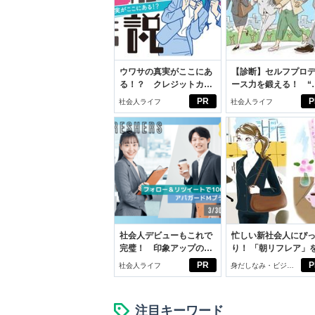
ウワサの真実がここにあ
【診断】セルフプロ
る！？ クレジットカー
ース力を鍛える！ “
ドの都市伝説
ブン観”診断
PR
P
社会人ライフ
社会人ライフ
社会人デビューもこれで
忙しい新社会人にぴ
完璧！ 印象アップのセ
り！ 「朝リフレア」
ルフプロデュース術
じめよう。しっかり
PR
P
社会人ライフ
身だしなみ・ビジネ
イケアして24時間快
スアイテム
注目キーワード