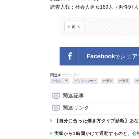
調査人数：社会人男女169人（男性97人
前へ
Facebook
シェア
で
関連キーワード：
社会人生活
ビジネスマナー
仕事力
仕事運
社
関連記事
関連リンク
【自分に合った働き方タイプ診断】あな
実家から1時間かけて通勤するのと、会