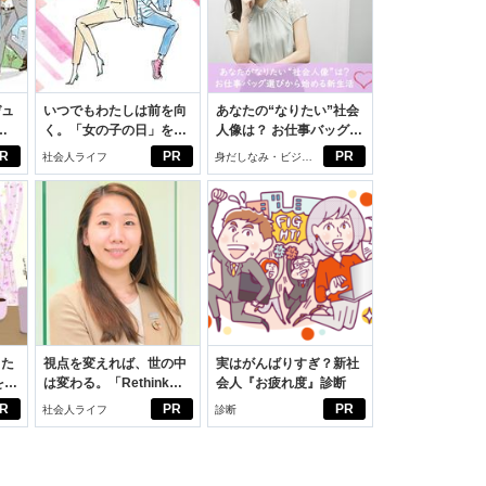
デュ
いつでもわたしは前を向
あなたの“なりたい”社会
ジ
く。「女の子の日」を前
人像は？ お仕事バッグ選
向きに♪社会人エリ・大
びから始める新生活
R
PR
PR
社会人ライフ
身だしなみ・ビジネ
学生リカの物語
スアイテム
った
視点を変えれば、世の中
実はがんばりすぎ？新社
をは
は変わる。「Rethink
会人『お疲れ度』診断
ニオ
PROJECT」がつたえた
R
PR
PR
社会人ライフ
診断
適。
いこと。