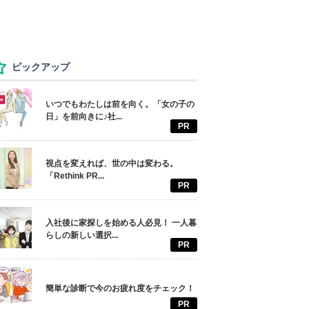
ピックアップ
いつでもわたしは前を向く。「女の子の
日」を前向きに♪社...
PR
視点を変えれば、世の中は変わる。
「Rethink PR...
PR
入社後に家探しを始める人必見！ 一人暮
らしの新しい選択...
PR
簡単な診断で今のお疲れ度をチェック！
PR