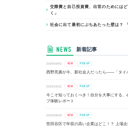
交際費と自己投資費、出世のためにはど
く」
社会に出て最初にぶちあたった壁は？ 
新着記事
2026/04/02
西野亮廣が今、新社会人だったら――「タイパ
2025/10/21
今こそ知っておくべき！自分を大事にする、
プ体験レポート
2025/09/29
世田谷区で年収の高い企業はどこ！？ 上場企業平