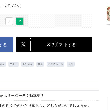
、女性72人）
1
2
X
ポスト
する
で
する
会人
マナー
新社会人
仕事
会社のルール
会社
たはリーダー型？独立型？
社の近くでのひとり暮らし。どちらがいいでしょうか。