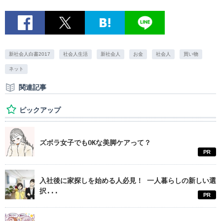
新社会人白書2017
社会人生活
新社会人
お金
社会人
買い物
ネット
関連記事
ピックアップ
ズボラ女子でもOKな美脚ケアって？
PR
入社後に家探しを始める人必見！ 一人暮らしの新しい選
択...
PR