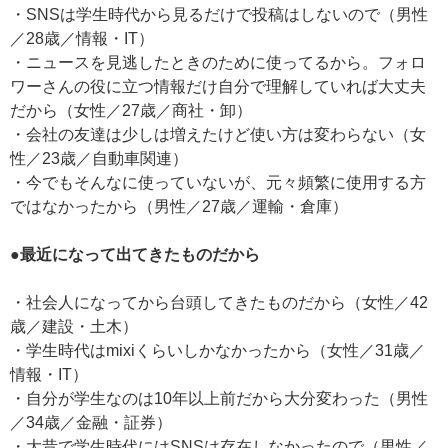
・SNSは学生時代から見るだけで投稿はしないので（男性
／28歳／情報・IT）
・ニュースを見逃したときのために使ってるから。フォロ
ワーさんの役に立つ情報だけ自分で理解していれば大丈夫
だから（女性／27歳／商社・卸）
・会社の友達は少しは増えたけど使い方は変わらない（女
性／23歳／自動車関連）
・今でもそんなに使っていないが、元々頻繁に使用する方
ではなかったから（男性／27歳／運輸・倉庫）
●最近になって出てきたものだから
・社会人になってから台頭してきたものだから（女性／42
歳／建設・土木）
・学生時代はmixiくらいしかなかったから（女性／31歳／
情報・IT）
・自分が学生なのは10年以上前だから大分変わった（男性
／34歳／金融・証券）
・大昔で学生時代にはSNSは存在しなかったので（男性／