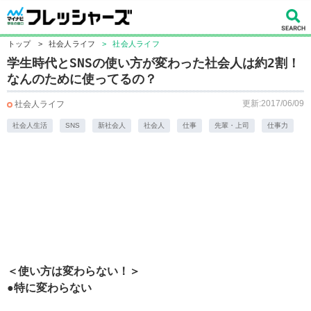
トップ
>
社会人ライフ
>
社会人ライフ
学生時代とSNSの使い方が変わった社会人は約2割！
なんのために使ってるの？
更新:2017/06/09
社会人ライフ
社会人生活
SNS
新社会人
社会人
仕事
先輩・上司
仕事力
＜使い方は変わらない！＞
●特に変わらない