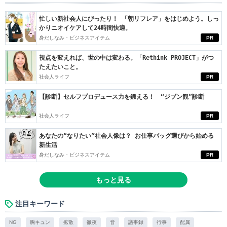
忙しい新社会人にぴったり！ 「朝リフレア」をはじめよう。しっ
かりニオイケアして24時間快適。
身だしなみ・ビジネスアイテム
PR
視点を変えれば、世の中は変わる。「Rethink PROJECT」がつ
たえたいこと。
社会人ライフ
PR
【診断】セルフプロデュース力を鍛える！ “ジブン観”診断
社会人ライフ
PR
あなたの“なりたい”社会人像は？ お仕事バッグ選びから始める
新生活
身だしなみ・ビジネスアイテム
PR
もっと見る
注目キーワード
NG
胸キュン
拡散
徹夜
音
議事録
行事
配属