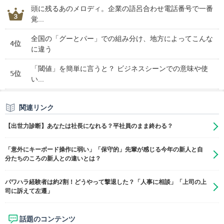
頭に残るあのメロディ。企業の語呂合わせ電話番号で一番
覚...
全国の「グーとパー」での組み分け、地方によってこんな
4位
に違う
「閾値」を簡単に言うと？ ビジネスシーンでの意味や使
5位
い...
関連リンク
【出世力診断】あなたは社長になれる？平社員のまま終わる？
「意外にキーボード操作に弱い」「保守的」先輩が感じる今年の新人と自
分たちのころの新人との違いとは？
パワハラ経験者は約2割！どうやって撃退した？「人事に相談」「上司の上
司に訴えて左遷」
話題のコンテンツ