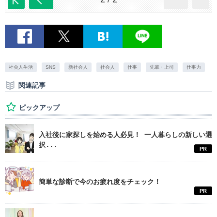
社会人生活
SNS
新社会人
社会人
仕事
先輩・上司
仕事力
関連記事
ピックアップ
入社後に家探しを始める人必見！ 一人暮らしの新しい選
択...
PR
簡単な診断で今のお疲れ度をチェック！
PR