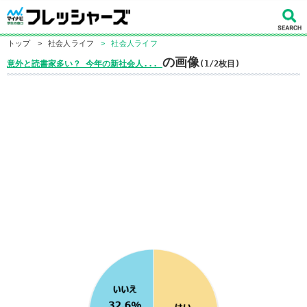
トップ
>
社会人ライフ
>
社会人ライフ
の画像
意外と読書家多い？ 今年の新社会人...
(1/2枚目)