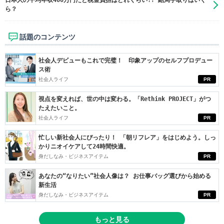
日本人の平均年収400万円だと税金負担はどれくらい!? 結局手取りはいく
ら？
話題のコンテンツ
社会人デビューもこれで完璧！ 印象アップのセルフプロデュー
ス術
社会人ライフ
PR
視点を変えれば、世の中は変わる。「Rethink PROJECT」がつ
たえたいこと。
社会人ライフ
PR
忙しい新社会人にぴったり！ 「朝リフレア」をはじめよう。しっ
かりニオイケアして24時間快適。
身だしなみ・ビジネスアイテム
PR
あなたの“なりたい”社会人像は？ お仕事バッグ選びから始める
新生活
身だしなみ・ビジネスアイテム
PR
もっと見る