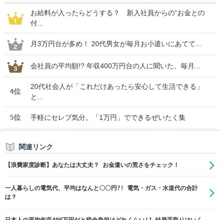
お給料が入ったらどうする？ 新入社員からの”お金との
付...
月3万円台が多め！ 20代男女が毎月お小遣いにあてて...
会社員の平均額!? 年収400万円台の人に聞いた、毎月...
20代社会人が「これだけあったら安心して生活できる」
4位
と...
5位
手軽にセレブ気分。「1万円」でできるぜいたく集
関連リンク
【浪費家度診断】あなたは大丈夫？ お金遣いの荒さをチェック！
一人暮らしの電気代、平均はなんと〇〇円?! 電気・ガス・水道代の合計
は？