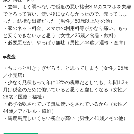
・去年、よく調べないで感度の悪い格安SIMのスマホを夫婦
でそろって買い、使い物にならなかったので、売ってしま
った。結構な出費だった（男性／50歳以上/その他）
・家のネット料金、スマホの利用料等がかなり痛い。もっ
と安くできないかと思う（女性／25歳／食品・飲料）
・必要悪だが、やっぱり無駄（男性／44歳／運輸・倉庫）
●税金
・ちょっと引きすぎだろう、と思ってしまう（女性／25歳
／小売店）
・少なく見積もって年に12%の税率だとしても、年間1.2ヵ
月は税金のために働いていると思うと虚しくなる（女性／
28歳／医療・福祉）
・必ず徴収されていて無駄使いをされているから（女性／
44歳／アパレル・繊維）
・馬鹿馬鹿しいくらい税金が高い（男性／41歳／その他）