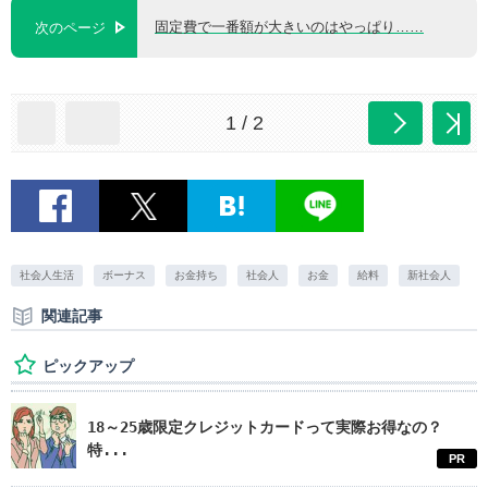
固定費で一番額が大きいのはやっぱり……
次のページ
1 / 2
社会人生活
ボーナス
お金持ち
社会人
お金
給料
新社会人
関連記事
ピックアップ
18～25歳限定クレジットカードって実際お得なの？
特...
PR