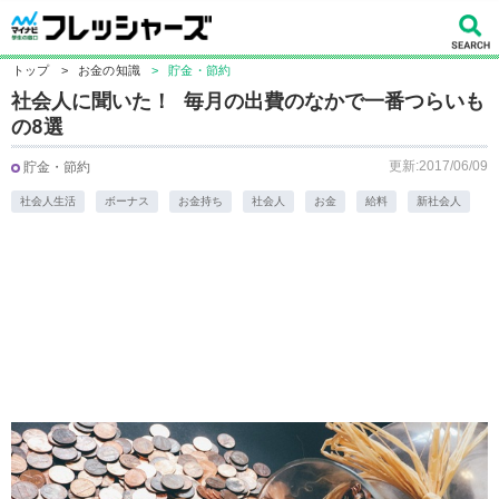
トップ
>
お金の知識
>
貯金・節約
社会人に聞いた！ 毎月の出費のなかで一番つらいも
の8選
更新:2017/06/09
貯金・節約
社会人生活
ボーナス
お金持ち
社会人
お金
給料
新社会人