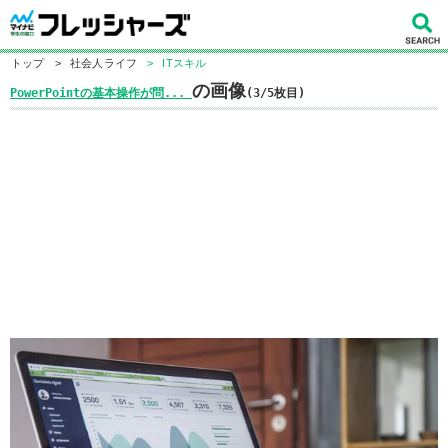
トップ
>
社会人ライフ
>
ITスキル
の画像
PowerPointの基本操作が問...
(3/5枚目)