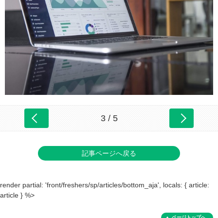
3 / 5
記事ページへ戻る
render partial: 'front/freshers/sp/articles/bottom_aja', locals: { article:
article } %>
ページトップへ