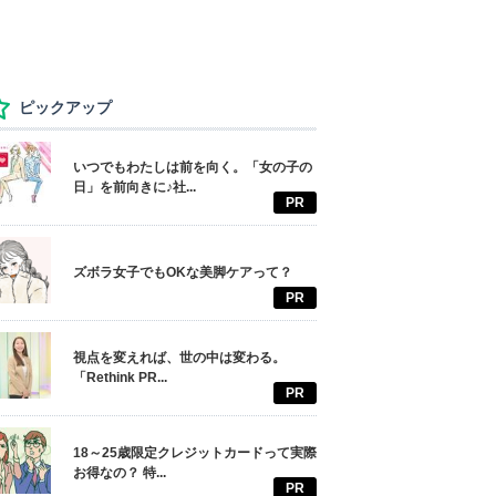
ピックアップ
いつでもわたしは前を向く。「女の子の
日」を前向きに♪社...
PR
ズボラ女子でもOKな美脚ケアって？
PR
視点を変えれば、世の中は変わる。
「Rethink PR...
PR
18～25歳限定クレジットカードって実際
お得なの？ 特...
PR