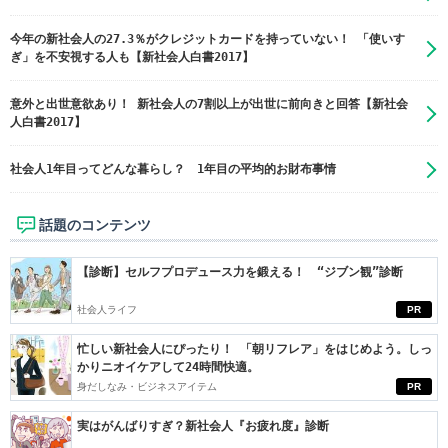
今年の新社会人の27.3％がクレジットカードを持っていない！ 「使いす
ぎ」を不安視する人も【新社会人白書2017】
意外と出世意欲あり！ 新社会人の7割以上が出世に前向きと回答【新社会
人白書2017】
社会人1年目ってどんな暮らし？ 1年目の平均的お財布事情
話題のコンテンツ
【診断】セルフプロデュース力を鍛える！ “ジブン観”診断
社会人ライフ
PR
忙しい新社会人にぴったり！ 「朝リフレア」をはじめよう。しっ
かりニオイケアして24時間快適。
身だしなみ・ビジネスアイテム
PR
実はがんばりすぎ？新社会人『お疲れ度』診断