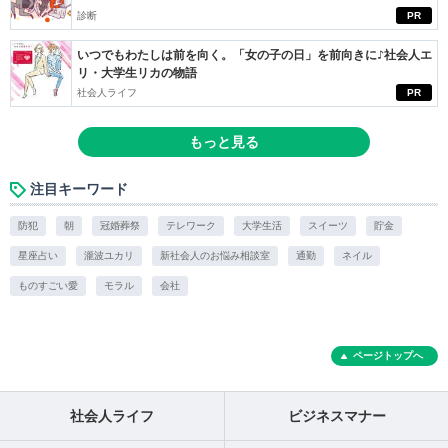
診断
PR
いつでもわたしは前を向く。「女の子の日」を前向きに♪社会人エ
リ・大学生リカの物語
社会人ライフ
PR
もっと見る
注目キーワード
防犯
朝
冠婚葬祭
テレワーク
大学生活
スイーツ
貯金
星座占い
瀧波ユカリ
新社会人のお悩み相談室
通勤
ネイル
ものすごい愛
モラル
会社
ページトップへ
社会人ライフ
ビジネスマナー