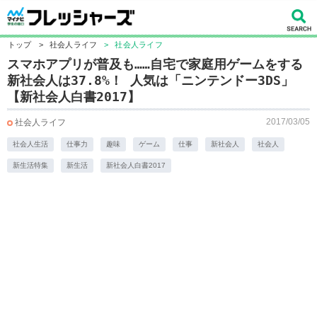
トップ
>
社会人ライフ
>
社会人ライフ
スマホアプリが普及も……自宅で家庭用ゲームをする
新社会人は37.8%！ 人気は「ニンテンドー3DS」
【新社会人白書2017】
2017/03/05
社会人ライフ
社会人生活
仕事力
趣味
ゲーム
仕事
新社会人
社会人
新生活特集
新生活
新社会人白書2017