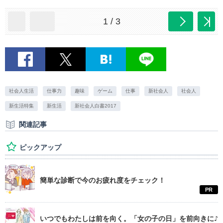
1 / 3
社会人生活
仕事力
趣味
ゲーム
仕事
新社会人
社会人
新生活特集
新生活
新社会人白書2017
関連記事
ピックアップ
簡単な診断で今のお疲れ度をチェック！
PR
いつでもわたしは前を向く。「女の子の日」を前向きに♪