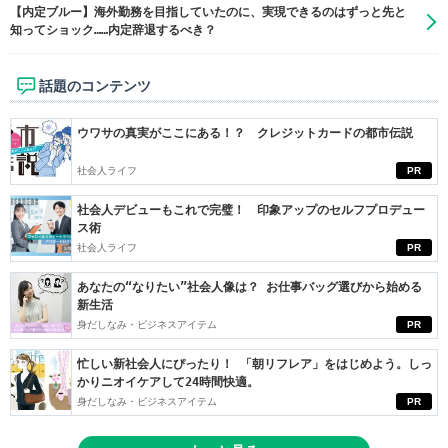
【内定ブルー】海外勤務を目指していたのに、実現できるのはずっと先と
知ってショック……内定辞退するべき？
話題のコンテンツ
ウワサの真実がここにある！？ クレジットカードの都市伝説
社会人ライフ
PR
社会人デビューもこれで完璧！ 印象アップのセルフプロデュー
ス術
社会人ライフ
PR
あなたの“なりたい”社会人像は？ お仕事バッグ選びから始める
新生活
身だしなみ・ビジネスアイテム
PR
忙しい新社会人にぴったり！ 「朝リフレア」をはじめよう。しっ
かりニオイケアして24時間快適。
身だしなみ・ビジネスアイテム
PR