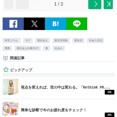
1 / 2
本音コラム.
モテ
新社会人
新生活特集
新生活
社会人生活
電車
新社会人白書2017
車
社会人
関連記事
ピックアップ
視点を変えれば、世の中は変わる。「Rethink PR...
PR
簡単な診断で今のお疲れ度をチェック！
PR