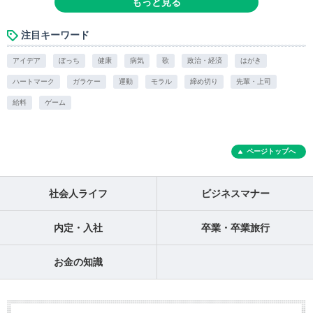
もっと見る
注目キーワード
アイデア
ぼっち
健康
病気
歌
政治・経済
はがき
ハートマーク
ガラケー
運動
モラル
締め切り
先輩・上司
給料
ゲーム
ページトップへ
社会人ライフ
ビジネスマナー
内定・入社
卒業・卒業旅行
お金の知識