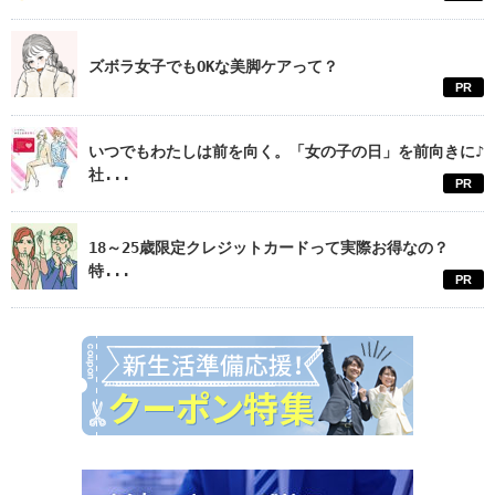
ズボラ女子でもOKな美脚ケアって？
PR
いつでもわたしは前を向く。「女の子の日」を前向きに♪
社...
PR
18～25歳限定クレジットカードって実際お得なの？
特...
PR