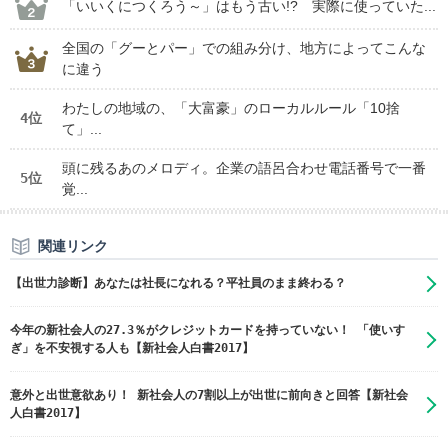
「いいくにつくろう～」はもう古い!? 実際に使っていた...
全国の「グーとパー」での組み分け、地方によってこんな
に違う
わたしの地域の、「大富豪」のローカルルール「10捨
4位
て」...
頭に残るあのメロディ。企業の語呂合わせ電話番号で一番
5位
覚...
関連リンク
【出世力診断】あなたは社長になれる？平社員のまま終わる？
今年の新社会人の27.3％がクレジットカードを持っていない！ 「使いす
ぎ」を不安視する人も【新社会人白書2017】
意外と出世意欲あり！ 新社会人の7割以上が出世に前向きと回答【新社会
人白書2017】