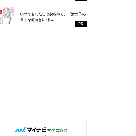
いつでもわたしは前を向く。「女の子の
日」を前向きに♪社...
PR