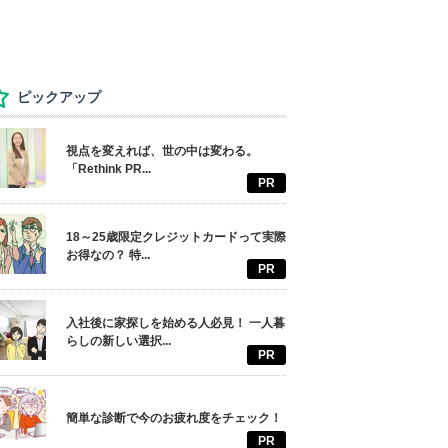
ピックアップ
視点を変えれば、世の中は変わる。
「Rethink PR...
PR
18～25歳限定クレジットカードって実際
お得なの？ 特...
PR
入社後に家探しを始める人必見！ 一人暮
らしの新しい選択...
PR
簡単な診断で今のお疲れ度をチェック！
PR