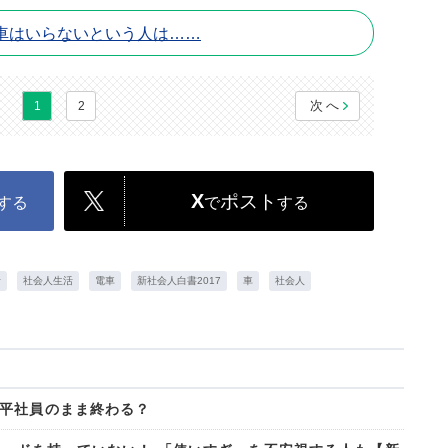
車はいらないという人は……
次へ
1
2
X
ポスト
する
で
する
活
社会人生活
電車
新社会人白書2017
車
社会人
平社員のまま終わる？