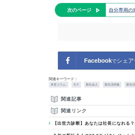
次のページ
自分専用の
Facebook
シェア
で
関連キーワード：
本音コラム.
モテ
新社会人
新生活特集
新生
関連記事
関連リンク
【出世力診断】あなたは社長になれる？