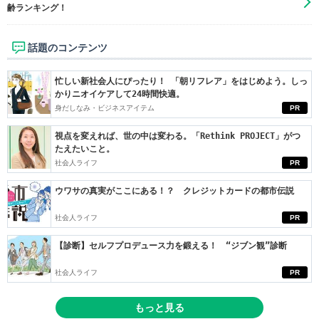
齢ランキング！
話題のコンテンツ
忙しい新社会人にぴったり！ 「朝リフレア」をはじめよう。しっ
かりニオイケアして24時間快適。
身だしなみ・ビジネスアイテム
PR
視点を変えれば、世の中は変わる。「Rethink PROJECT」がつ
たえたいこと。
社会人ライフ
PR
ウワサの真実がここにある！？ クレジットカードの都市伝説
社会人ライフ
PR
【診断】セルフプロデュース力を鍛える！ “ジブン観”診断
社会人ライフ
PR
もっと見る