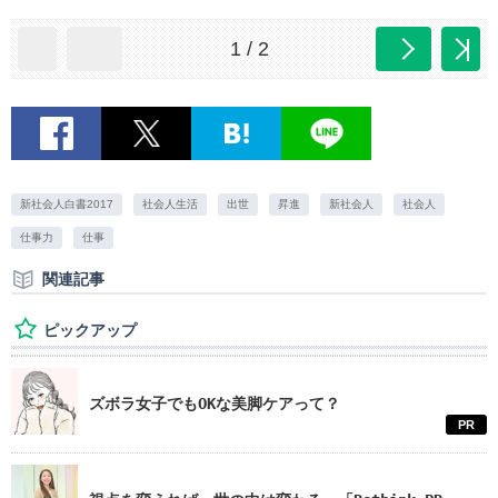
1 / 2
新社会人白書2017
社会人生活
出世
昇進
新社会人
社会人
仕事力
仕事
関連記事
ピックアップ
ズボラ女子でもOKな美脚ケアって？
PR