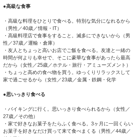
●高級な食事
・高級な料理をひとりで食べる。特別な気分になれるから
（男性／40歳／情報・IT）
・高級料理店で食事をすること。滅多にできないから（男
性／37歳／運輸・倉庫）
・友人とちょっと高いお店でご飯を食べる。友達と一緒の
時間が何よりも幸せで、そこに豪華な食事があったら最高
だから（女性／25歳／ホテル・旅行・アミューズメント）
・ちょっと高めの食べ物を買う。ゆっくりリラックスして
家で過ごせるから（女性／23歳／金属・鉄鋼・化学
●思いっきり食べる
・バイキングに行く。思いっきり食べられるから（女性／
27歳／その他）
・家で好きなお菓子をたらふく食べる。3ヶ月に一回くらい
お菓子を好きなだけ買って来て食べまくる（男性／44歳／