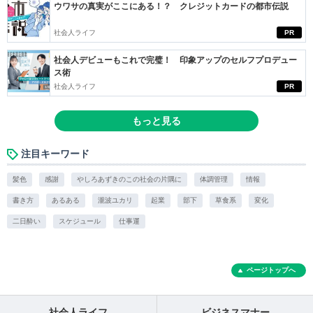
ウワサの真実がここにある！？ クレジットカードの都市伝説
社会人ライフ
PR
社会人デビューもこれで完璧！ 印象アップのセルフプロデュー
ス術
社会人ライフ
PR
もっと見る
注目キーワード
髪色
感謝
やしろあずきのこの社会の片隅に
体調管理
情報
書き方
あるある
瀧波ユカリ
起業
部下
草食系
変化
二日酔い
スケジュール
仕事運
ページトップへ
社会人ライフ
ビジネスマナー