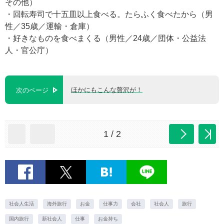
その他）
・回転寿司で十五皿以上食べる。たらふく食べたから（男
性／35歳／運輸・倉庫）
・好きなものを食べまくる（男性／24歳／団体・公益法
人・官公庁）
ほかにもこんな贅沢が！
次のページ
1 / 2
社会人生活
海外旅行
お金
仕事力
会社
社会人
旅行
国内旅行
新社会人
仕事
お金持ち