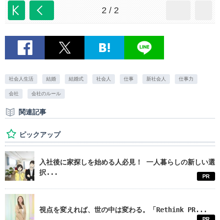
2 / 2
社会人生活
結婚
結婚式
社会人
仕事
新社会人
仕事力
会社
会社のルール
関連記事
ピックアップ
入社後に家探しを始める人必見！ 一人暮らしの新しい選
択...
PR
視点を変えれば、世の中は変わる。「Rethink PR...
PR