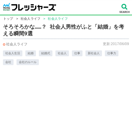
トップ
>
社会人ライフ
>
社会人ライフ
そろそろかな……？ 社会人男性がふと「結婚」を考
える瞬間9選
更新:2017/06/09
社会人ライフ
社会人生活
結婚
結婚式
社会人
仕事
新社会人
仕事力
会社
会社のルール