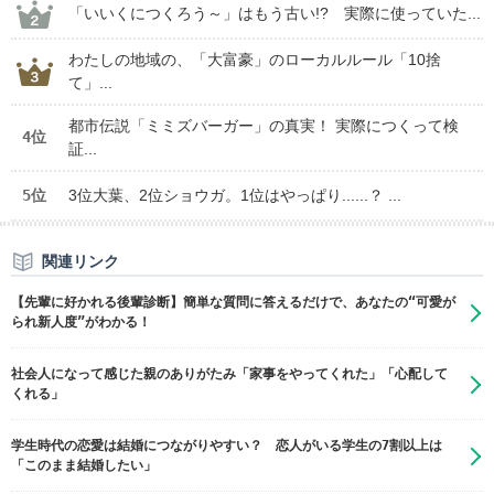
「いいくにつくろう～」はもう古い!? 実際に使っていた...
わたしの地域の、「大富豪」のローカルルール「10捨
て」...
都市伝説「ミミズバーガー」の真実！ 実際につくって検
4位
証...
5位
3位大葉、2位ショウガ。1位はやっぱり......？ ...
関連リンク
【先輩に好かれる後輩診断】簡単な質問に答えるだけで、あなたの“可愛が
られ新人度”がわかる！
社会人になって感じた親のありがたみ「家事をやってくれた」「心配して
くれる」
学生時代の恋愛は結婚につながりやすい？ 恋人がいる学生の7割以上は
「このまま結婚したい」