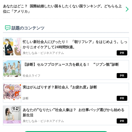
あなたはどこ？ 国際結婚したい国＆したくない国ランキング。どちらも上
位に「アメリカ」
話題のコンテンツ
忙しい新社会人にぴったり！ 「朝リフレア」をはじめよう。しっ
かりニオイケアして24時間快適。
身だしなみ・ビジネスアイテム
PR
【診断】セルフプロデュース力を鍛える！ “ジブン観”診断
社会人ライフ
PR
実はがんばりすぎ？新社会人『お疲れ度』診断
診断
PR
あなたの“なりたい”社会人像は？ お仕事バッグ選びから始める
新生活
身だしなみ・ビジネスアイテム
PR