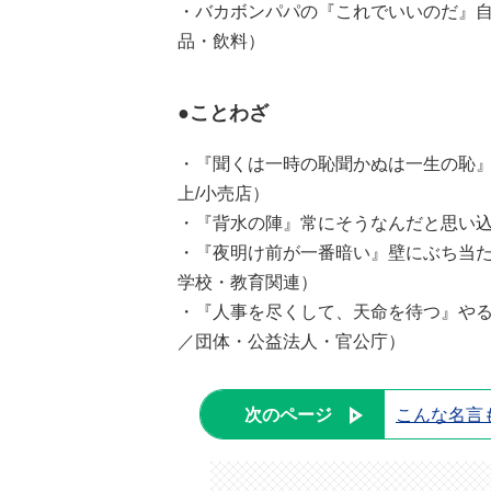
・バカボンパパの『これでいいのだ』自
品・飲料）
●ことわざ
・『聞くは一時の恥聞かぬは一生の恥』
上/小売店）
・『背水の陣』常にそうなんだと思い込
・『夜明け前が一番暗い』壁にぶち当た
学校・教育関連）
・『人事を尽くして、天命を待つ』やる
／団体・公益法人・官公庁）
次のページ
こんな名言