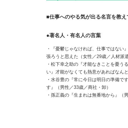
■仕事へのやる気が出る名言を教え
●著名人・有名人の言葉
・『憂鬱じゃなければ、仕事ではない
張ろうと思えた（女性／29歳／人材派
・松下幸之助の『才能なきことを憂う
い』才能がなくても熱意があればなんと
・水谷豊の『常に今日は明日の準備で
す』（男性／33歳／商社・卸）
・孫正義の『生まれは無番地から』（男