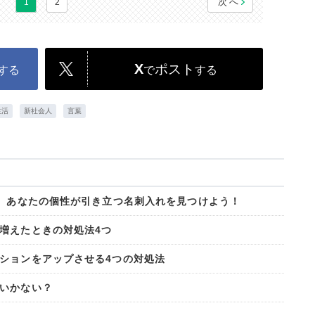
次へ
1
2
X
ポスト
する
で
する
生活
新社会人
言葉
？ あなたの個性が引き立つ名刺入れを見つけよう！
増えたときの対処法4つ
ションをアップさせる4つの対処法
いかない？