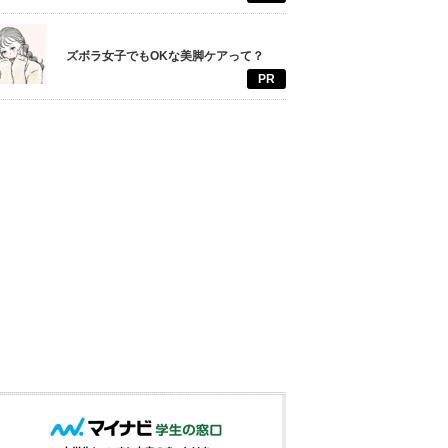
ズボラ女子でもOKな美脚ケアって？
PR