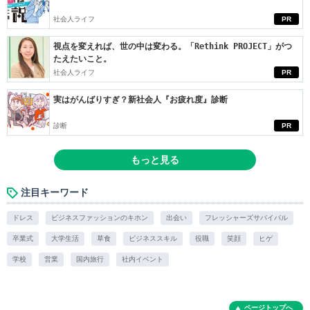
社会人ライフ
PR
視点を変えれば、世の中は変わる。「Rethink PROJECT」がつ
たえたいこと。
社会人ライフ
PR
実はがんばりすぎ？新社会人『お疲れ度』診断
診断
PR
もっと見る
注目キーワード
ドレス
ビジネスファッションのキホン
出会い
フレッシャーズサバイバル
卒業式
大学生活
草食
ビジネススキル
役職
笑顔
ヒゲ
学校
営業
国内旅行
社内イベント
ページトップへ