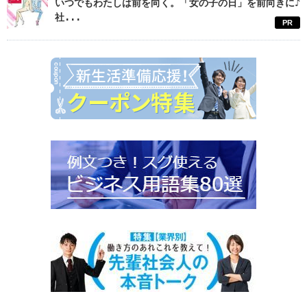
いつでもわたしは前を向く。「女の子の日」を前向きに♪
社...
PR