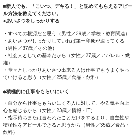
■
新人でも、「こいつ、デキる！」と認めてもらえるアピー
ル方法を教えてください。
●あいさつをしっかりする
・すべての根源だと思う（男性／39歳／学校・教育関連）
・あいさつがしっかりしていれば第一印象が違ってくる
（男性／37歳／その他）
・社会人としての基本だから（女性／27歳／アパレル・繊
維）
・堂々としっかりあいさつ出来る人は仕事でもうまくやっ
ていけると思う（女性／25歳／食品・飲料）
●積極的に仕事をもらいにいく
・自分から仕事をもらいにくる人に対して、やる気や向上
心を感じるから（女性／23歳／情報・IT）
・指示待ちまたは言われたことだけをするより、自主性や
積極性をアピールできると思うから（男性／35歳／食品・
飲料）