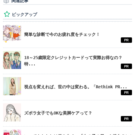
関連記事
ピックアップ
簡単な診断で今のお疲れ度をチェック！
PR
18～25歳限定クレジットカードって実際お得なの？
特...
PR
視点を変えれば、世の中は変わる。「Rethink PR...
PR
ズボラ女子でもOKな美脚ケアって？
PR