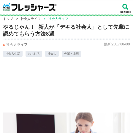
トップ
>
社会人ライフ
>
社会人ライフ
やるじゃん！ 新人が「デキる社会人」として先輩に
認めてもらう方法8選
更新:2017/06/09
社会人ライフ
社会人生活
おもしろ
社会人
先輩・上司