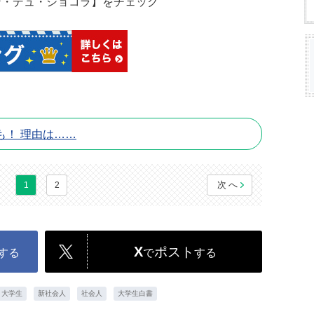
ン・デュ・ショコラ】をチェック
も！ 理由は……
次へ
1
2
X
ポスト
する
で
する
大学生
新社会人
社会人
大学生白書