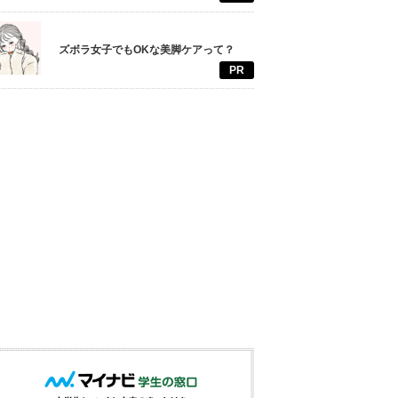
ズボラ女子でもOKな美脚ケアって？
PR