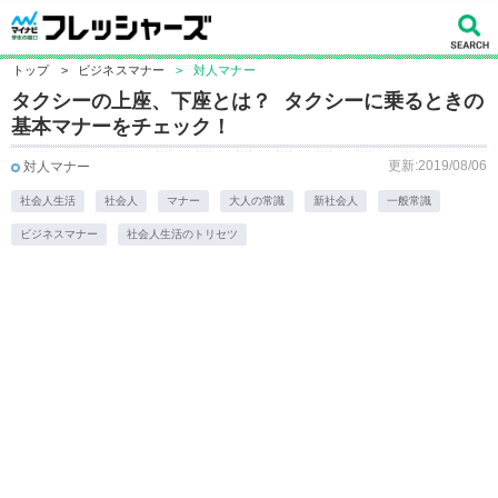
トップ
>
ビジネスマナー
>
対人マナー
タクシーの上座、下座とは？ タクシーに乗るときの
基本マナーをチェック！
更新:2019/08/06
対人マナー
社会人生活
社会人
マナー
大人の常識
新社会人
一般常識
ビジネスマナー
社会人生活のトリセツ