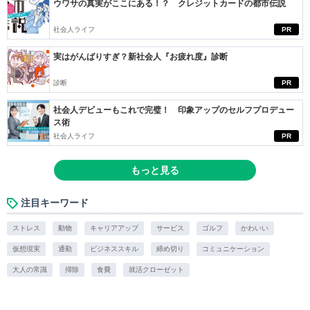
ウワサの真実がここにある！？ クレジットカードの都市伝説
社会人ライフ
PR
実はがんばりすぎ？新社会人『お疲れ度』診断
診断
PR
社会人デビューもこれで完璧！ 印象アップのセルフプロデュー
ス術
社会人ライフ
PR
もっと見る
注目キーワード
ストレス
動物
キャリアアップ
サービス
ゴルフ
かわいい
仮想現実
通勤
ビジネススキル
締め切り
コミュニケーション
大人の常識
掃除
食費
就活クローゼット