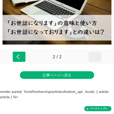
2 / 2
記事ページへ戻る
render partial: 'front/freshers/sp/articles/bottom_aja', locals: { article:
article } %>
ページトップへ