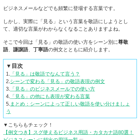
ビジネスメールなどでも頻繁に登場する言葉です。
しかし、実際に「見る」という言葉を敬語にしようとし
て、適切な言葉がわからなくなることありますよね。
そこで今回は「見る」の敬語の使い方をシーン別に
尊敬
語
、
謙譲語
、
丁寧語
の例文とともに紹介します。
▼目次
1.
「見る」は敬語でなんて言う？
2.
シーンで変わる「見る」の敬語表現の例文
3.
「見る」のビジネスメールでの使い方
4.
「見る」の他にも表現が変わる言葉
5.
まとめ：シーンによって正しい敬語を使い分けましょ
う
▼こちらもチェック！
【例文つき】スグ使えるビジネス用語・カタカナ語80選！
ビジネスシーンに頻出の用語一覧