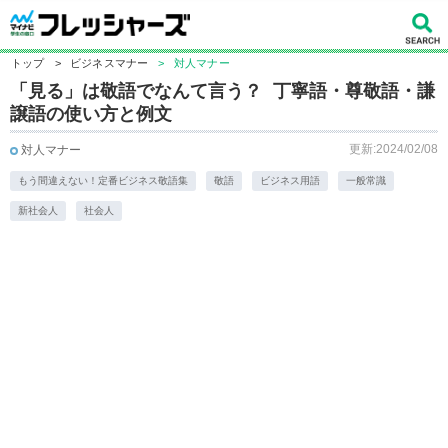
トップ
>
ビジネスマナー
>
対人マナー
「見る」は敬語でなんて言う？ 丁寧語・尊敬語・謙
譲語の使い方と例文
更新:2024/02/08
対人マナー
もう間違えない！定番ビジネス敬語集
敬語
ビジネス用語
一般常識
新社会人
社会人