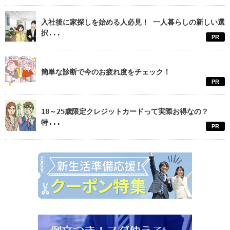
入社後に家探しを始める人必見！ 一人暮らしの新しい選
択...
PR
簡単な診断で今のお疲れ度をチェック！
PR
18～25歳限定クレジットカードって実際お得なの？
特...
PR