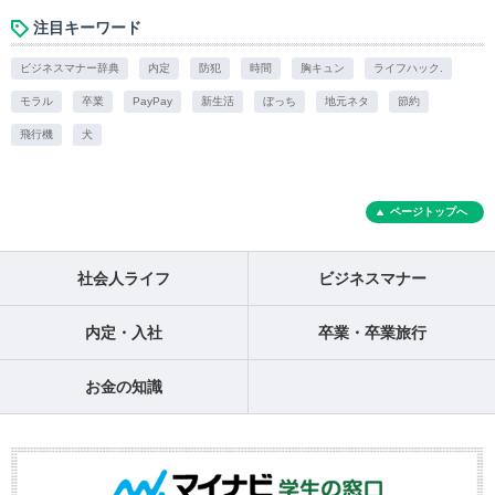
注目キーワード
ビジネスマナー辞典
内定
防犯
時間
胸キュン
ライフハック.
モラル
卒業
PayPay
新生活
ぼっち
地元ネタ
節約
飛行機
犬
ページトップへ
社会人ライフ
ビジネスマナー
内定・入社
卒業・卒業旅行
お金の知識