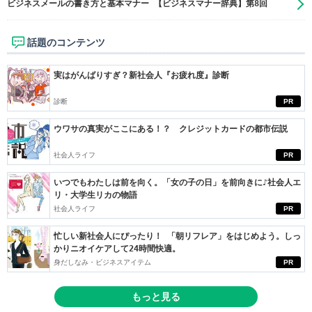
ビジネスメールの書き方と基本マナー 【ビジネスマナー辞典】第8回
話題のコンテンツ
実はがんばりすぎ？新社会人『お疲れ度』診断
診断
PR
ウワサの真実がここにある！？ クレジットカードの都市伝説
社会人ライフ
PR
いつでもわたしは前を向く。「女の子の日」を前向きに♪社会人エ
リ・大学生リカの物語
社会人ライフ
PR
忙しい新社会人にぴったり！ 「朝リフレア」をはじめよう。しっ
かりニオイケアして24時間快適。
身だしなみ・ビジネスアイテム
PR
もっと見る