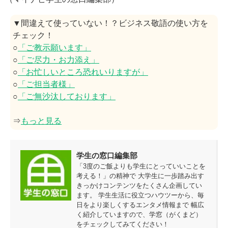
▼間違えて使っていない！？ビジネス敬語の使い方を
チェック！
○
「ご教示願います」
○
「ご尽力・お力添え」
○
「お忙しいところ恐れいりますが」
○
「ご担当者様」
○
「ご無沙汰しております」
⇒
もっと見る
学生の窓口編集部
「3度のご飯よりも学生にとっていいことを
考える！」の精神で 大学生に一歩踏み出す
きっかけコンテンツをたくさん企画してい
ます。 学生生活に役立つハウツーから、毎
日をより楽しくするエンタメ情報まで 幅広
く紹介していますので、学窓（がくまど）
をチェックしてみてください！