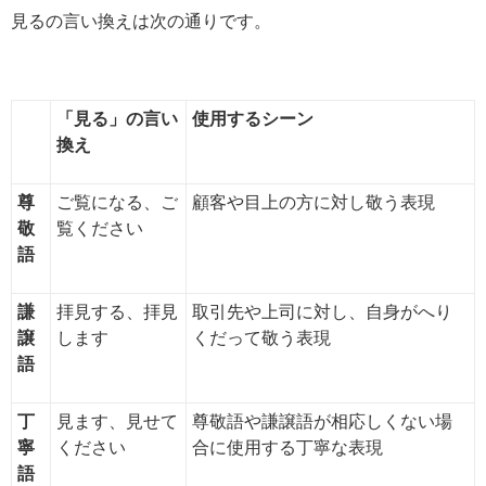
見るの言い換えは次の通りです。
「見る」の言い
使用するシーン
換え
尊
ご覧になる、ご
顧客や目上の方に対し敬う表現
敬
覧ください
語
謙
拝見する、拝見
取引先や上司に対し、自身がへり
譲
します
くだって敬う表現
語
丁
見ます、見せて
尊敬語や謙譲語が相応しくない場
寧
ください
合に使用する丁寧な表現
語