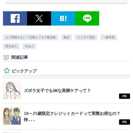
もう間違えない！定番ビジネス敬語集
敬語
ビジネス用語
一般常識
新社会人
社会人
関連記事
ピックアップ
ズボラ女子でもOKな美脚ケアって？
PR
18～25歳限定クレジットカードって実際お得なの？
特...
PR