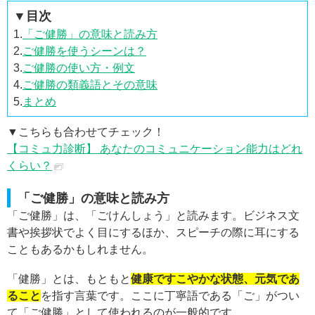
▼目次
1.
「ご健勝」の意味と読み方
2.
ご健勝を使うシーンは？
3.
ご健勝の使い方・例文
4.
ご健勝の類義語とその意味
5.
まとめ
▼こちらも合わせてチェック！
【コミュ力診断】 あなたのコミュニケーション能力はどれ
くらい？
「ご健勝」の意味と読み方
「ご健勝」は、「ごけんしょう」と読みます。ビジネス文
書や挨拶状でよく目にするほか、スピーチの際に耳にする
こともあるかもしれません。
「健勝」とは、もともと
健康ですこやかな状態、元気であ
ること
を指す言葉です。ここに丁寧語である「ご」がつい
て「ご健勝」として使われるのが一般的です。