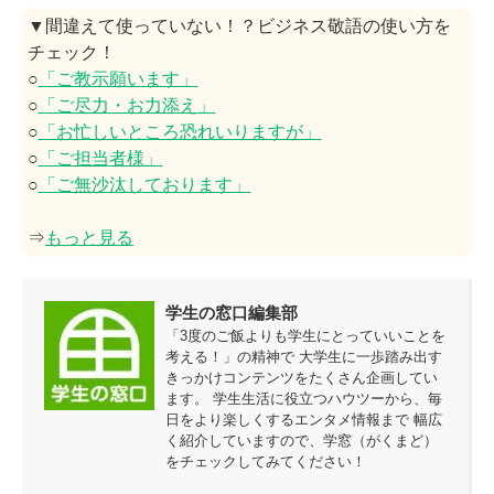
▼間違えて使っていない！？ビジネス敬語の使い方を
チェック！
○
「ご教示願います」
○
「ご尽力・お力添え」
○
「お忙しいところ恐れいりますが」
○
「ご担当者様」
○
「ご無沙汰しております」
⇒
もっと見る
学生の窓口編集部
「3度のご飯よりも学生にとっていいことを
考える！」の精神で 大学生に一歩踏み出す
きっかけコンテンツをたくさん企画してい
ます。 学生生活に役立つハウツーから、毎
日をより楽しくするエンタメ情報まで 幅広
く紹介していますので、学窓（がくまど）
をチェックしてみてください！