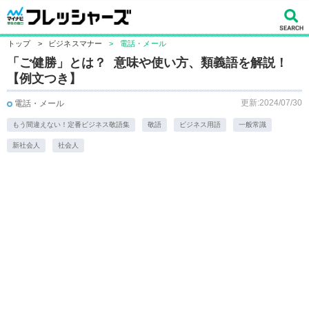
トップ
>
ビジネスマナー
>
電話・メール
「ご健勝」とは？ 意味や使い方、類義語を解説！
【例文つき】
更新:2024/07/30
電話・メール
もう間違えない！定番ビジネス敬語集
敬語
ビジネス用語
一般常識
新社会人
社会人