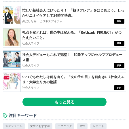
忙しい新社会人にぴったり！ 「朝リフレア」をはじめよう。しっ
かりニオイケアして24時間快適。
身だしなみ・ビジネスアイテム
PR
視点を変えれば、世の中は変わる。「Rethink PROJECT」がつ
たえたいこと。
社会人ライフ
PR
社会人デビューもこれで完璧！ 印象アップのセルフプロデュー
ス術
社会人ライフ
PR
いつでもわたしは前を向く。「女の子の日」を前向きに♪社会人エ
リ・大学生リカの物語
社会人ライフ
PR
もっと見る
注目キーワード
スケジュール
女性におすすめ
テクニック
男性
レポート