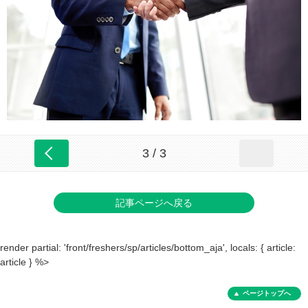
3 / 3
記事ページへ戻る
render partial: 'front/freshers/sp/articles/bottom_aja', locals: { article:
article } %>
ページトップへ