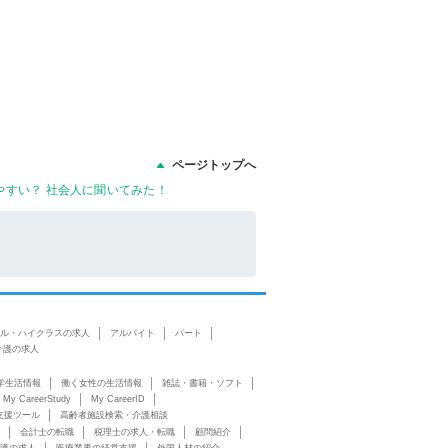
ページトップへ
すい？ 社会人に聞いてみた！
ル・ハイクラスの求人
アルバイト
パート
介護の求人
学生活情報
働く女性の生活情報
雑誌・書籍・ソフト
My CareerStudy
My CareerID
支援ツール
高齢者施設検索・介護相談
会計士の転職
税理士の求人・転職
顧問紹介