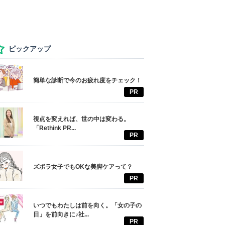
ピックアップ
簡単な診断で今のお疲れ度をチェック！
PR
視点を変えれば、世の中は変わる。
「Rethink PR...
PR
ズボラ女子でもOKな美脚ケアって？
PR
いつでもわたしは前を向く。「女の子の
日」を前向きに♪社...
PR