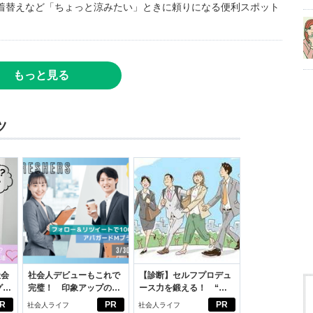
着替えなど「ちょっと涼みたい」ときに頼りになる便利スポット
もっと見る
ツ
社会
社会人デビューもこれで
【診断】セルフプロデュ
グ選
完璧！ 印象アップのセ
ース力を鍛える！ “ジ
ルフプロデュース術
ブン観”診断
R
PR
PR
社会人ライフ
社会人ライフ