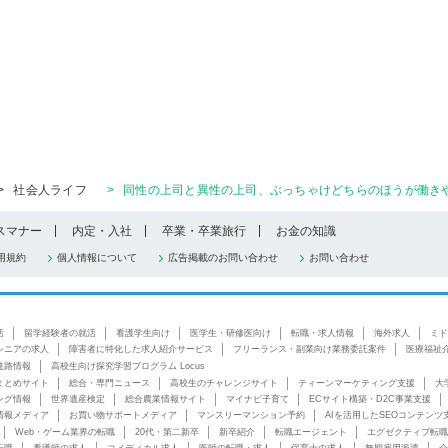
>
社会人ライフ
>
同性の上司と異性の上司、ぶっちゃけどちらのほうが働きや
スマナー
内定・入社
卒業・卒業旅行
お金の知識
用規約
個人情報について
広告掲載のお問い合わせ
お問い合わせ
活
留学経験者の就活
看護学生向け
医学生・研修医向け
転職・求人情報
海外求人
ミド
シニアの求人
障害者に特化した求人紹介サービス
フリーランス・副業向け業務委託案件
医療福祉
進路情報
高校生向け探究学習プログラム Locus
まとめサイト
総合・専門ニュース
高校生のチャレンジサイト
ティーンマーケティング支援
大
ング情報
世界遺産検定
総合農業情報サイト
マイナビ子育て
ECサイト構築・D2C事業支援
情報メディア
お買い物サポートメディア
マンスリーマンション予約
AIを活用したSEOコンテンツ
Web・ゲーム業界の転職
20代・第二新卒
新卒紹介
転職エージェント
エグゼクティブ転職