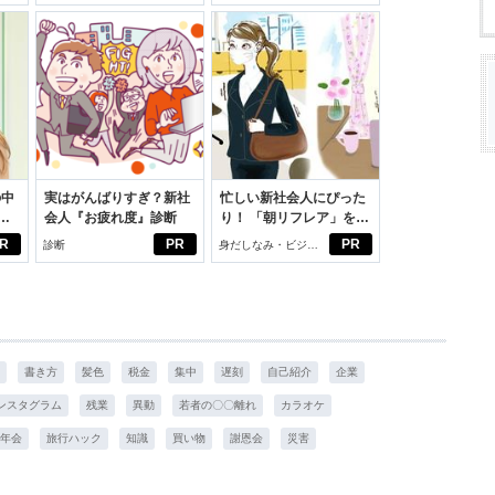
の中
実はがんばりすぎ？新社
忙しい新社会人にぴった
会人『お疲れ度』診断
り！ 「朝リフレア」をは
えた
じめよう。しっかりニオ
R
PR
PR
診断
身だしなみ・ビジネ
イケアして24時間快適。
スアイテム
書き方
髪色
税金
集中
遅刻
自己紹介
企業
ンスタグラム
残業
異動
若者の〇〇離れ
カラオケ
年会
旅行ハック
知識
買い物
謝恩会
災害