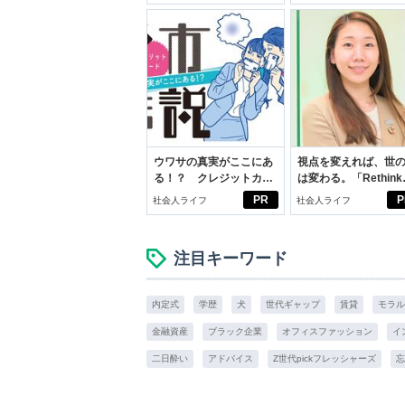
学生リカの物語
スアイテム
ウワサの真実がここにあ
視点を変えれば、世
る！？ クレジットカー
は変わる。「Rethink
ドの都市伝説
PROJECT」がつた
PR
P
社会人ライフ
社会人ライフ
いこと。
注目キーワード
内定式
学歴
犬
世代ギャップ
賃貸
モラル
金融資産
ブラック企業
オフィスファッション
イ
二日酔い
アドバイス
Z世代pickフレッシャーズ
忘