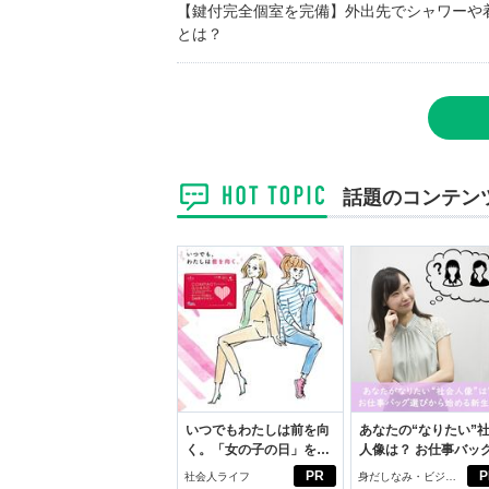
【鍵付完全個室を完備】外出先でシャワーや
とは？
話題のコンテン
いつでもわたしは前を向
あなたの“なりたい”
く。「女の子の日」を前
人像は？ お仕事バッ
向きに♪社会人エリ・大
びから始める新生活
PR
P
社会人ライフ
身だしなみ・ビジネ