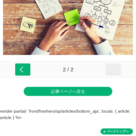
2 / 2
記事ページへ戻る
render partial: 'front/freshers/sp/articles/bottom_aja', locals: { article:
article } %>
ページトップへ