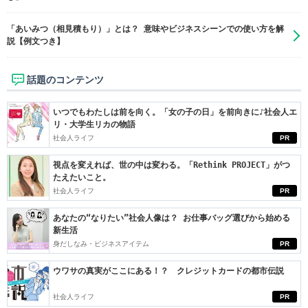
「あいみつ（相見積もり）」とは？ 意味やビジネスシーンでの使い方を解
説【例文つき】
話題のコンテンツ
いつでもわたしは前を向く。「女の子の日」を前向きに♪社会人エ
リ・大学生リカの物語
社会人ライフ
PR
視点を変えれば、世の中は変わる。「Rethink PROJECT」がつ
たえたいこと。
社会人ライフ
PR
あなたの“なりたい”社会人像は？ お仕事バッグ選びから始める
新生活
身だしなみ・ビジネスアイテム
PR
ウワサの真実がここにある！？ クレジットカードの都市伝説
社会人ライフ
PR