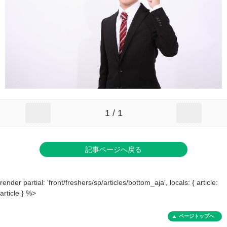
1 / 1
記事ページへ戻る
render partial: 'front/freshers/sp/articles/bottom_aja', locals: { article:
article } %>
ページトップへ