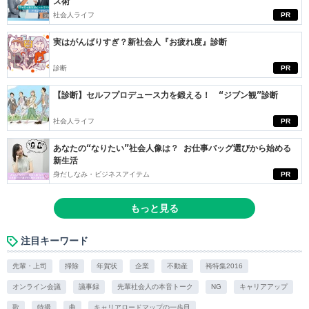
ス術
社会人ライフ
PR
実はがんばりすぎ？新社会人『お疲れ度』診断
診断
PR
【診断】セルフプロデュース力を鍛える！ “ジブン観”診断
社会人ライフ
PR
あなたの“なりたい”社会人像は？ お仕事バッグ選びから始める
新生活
身だしなみ・ビジネスアイテム
PR
もっと見る
注目キーワード
先輩・上司
掃除
年賀状
企業
不動産
袴特集2016
オンライン会議
議事録
先輩社会人の本音トーク
NG
キャリアアップ
歌
特撮
曲
キャリアロードマップの一歩目