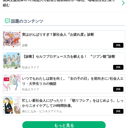
復興支援団体SETの発起人ら数名が陸前高田市へ移住、地域活性化に取り
組む
話題のコンテンツ
実はがんばりすぎ？新社会人『お疲れ度』診断
診断
PR
【診断】セルフプロデュース力を鍛える！ “ジブン観”診断
社会人ライフ
PR
いつでもわたしは前を向く。「女の子の日」を前向きに♪社会人エ
リ・大学生リカの物語
社会人ライフ
PR
忙しい新社会人にぴったり！ 「朝リフレア」をはじめよう。しっ
かりニオイケアして24時間快適。
身だしなみ・ビジネスアイテム
PR
もっと見る