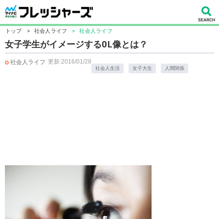
トップ
>
社会人ライフ
>
社会人ライフ
女子学生がイメージするOL像とは？
更新:2016/01/28
社会人ライフ
社会人生活
女子大生
人間関係