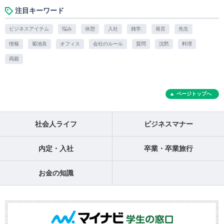
注目キーワード
ビジネスアイテム
悩み
休憩
入社
雑学.
発言
先生
情報
菊池良
オフィス
会社のルール
質問
沈黙
料理
両親
ページトップへ
社会人ライフ
ビジネスマナー
内定・入社
卒業・卒業旅行
お金の知識