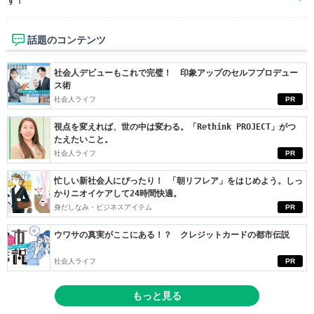
す！
話題のコンテンツ
社会人デビューもこれで完璧！ 印象アップのセルフプロデュー
ス術
社会人ライフ
PR
視点を変えれば、世の中は変わる。「Rethink PROJECT」がつ
たえたいこと。
社会人ライフ
PR
忙しい新社会人にぴったり！ 「朝リフレア」をはじめよう。しっ
かりニオイケアして24時間快適。
身だしなみ・ビジネスアイテム
PR
ウワサの真実がここにある！？ クレジットカードの都市伝説
社会人ライフ
PR
もっと見る