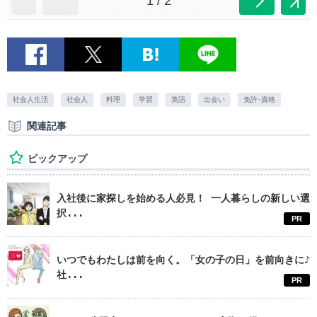
1 / 2
社会人生活
社会人
料理
学習
英語
出会い
免許･資格
関連記事
ピックアップ
入社後に家探しを始める人必見！ 一人暮らしの新しい選
択...
PR
いつでもわたしは前を向く。「女の子の日」を前向きに♪
社...
PR