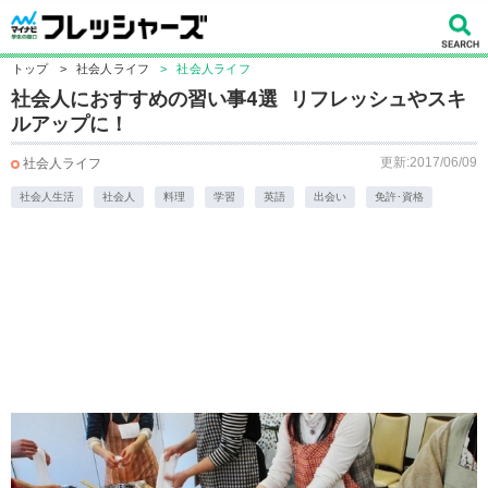
トップ
>
社会人ライフ
>
社会人ライフ
社会人におすすめの習い事4選 リフレッシュやスキ
ルアップに！
更新:2017/06/09
社会人ライフ
社会人生活
社会人
料理
学習
英語
出会い
免許･資格