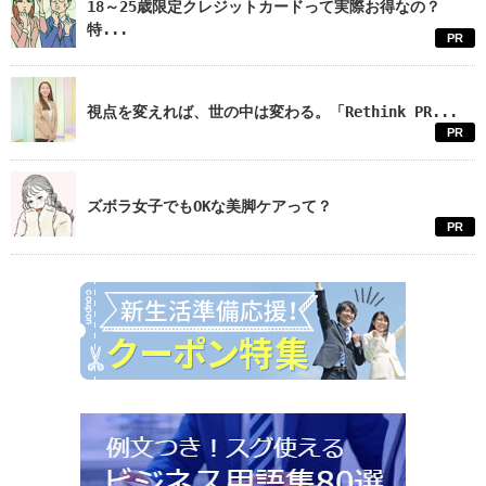
18～25歳限定クレジットカードって実際お得なの？
特...
PR
視点を変えれば、世の中は変わる。「Rethink PR...
PR
ズボラ女子でもOKな美脚ケアって？
PR