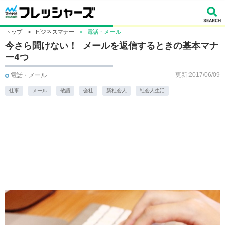
トップ
>
ビジネスマナー
>
電話・メール
今さら聞けない！ メールを返信するときの基本マナ
ー4つ
更新:2017/06/09
電話・メール
仕事
メール
敬語
会社
新社会人
社会人生活