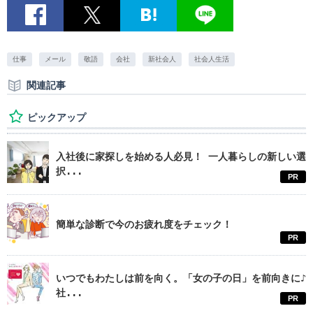
仕事
メール
敬語
会社
新社会人
社会人生活
関連記事
ピックアップ
入社後に家探しを始める人必見！ 一人暮らしの新しい選
択...
PR
簡単な診断で今のお疲れ度をチェック！
PR
いつでもわたしは前を向く。「女の子の日」を前向きに♪
社...
PR