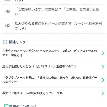
「ご教示願います」の意味は？ 「ご教授」との違いと使
4位
い...
飲み会や会食後のお礼メールの書き方【シーン・相手別例
5位
文つき】
関連リンク
内定先とのメールに役立つメールテクニック Vol.2 ビジネスメールの
マナー違反とは
思わず返信したくなる!? ビジネスメール返信率UPのコツ
「ラブラブメールを母に」「違う人に告白」送った、届いた、誤送信メー
ルエピソード
英文ビジネスメールの状況別使えるフレーズ集
話題のコンテンツ