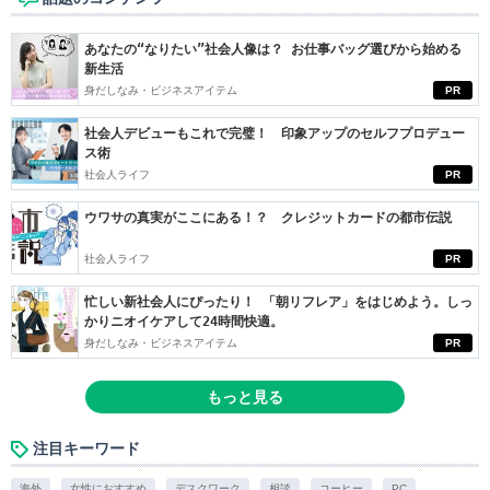
あなたの“なりたい”社会人像は？ お仕事バッグ選びから始める
新生活
身だしなみ・ビジネスアイテム
PR
社会人デビューもこれで完璧！ 印象アップのセルフプロデュー
ス術
社会人ライフ
PR
ウワサの真実がここにある！？ クレジットカードの都市伝説
社会人ライフ
PR
忙しい新社会人にぴったり！ 「朝リフレア」をはじめよう。しっ
かりニオイケアして24時間快適。
身だしなみ・ビジネスアイテム
PR
もっと見る
注目キーワード
海外
女性におすすめ
デスクワーク
相談
コーヒー
PC