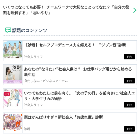
いくつになっても必要！ チームワークで大切なことってなに？「自分の役
割を理解する」「思いやり」
話題のコンテンツ
【診断】セルフプロデュース力を鍛える！ “ジブン観”診断
社会人ライフ
PR
あなたの“なりたい”社会人像は？ お仕事バッグ選びから始める
新生活
身だしなみ・ビジネスアイテム
PR
いつでもわたしは前を向く。「女の子の日」を前向きに♪社会人エ
リ・大学生リカの物語
社会人ライフ
PR
実はがんばりすぎ？新社会人『お疲れ度』診断
診断
PR