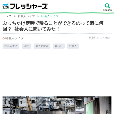
トップ
>
社会人ライフ
>
社会人ライフ
ぶっちゃけ定時で帰ることができるのって週に何
回？ 社会人に聞いてみた！
更新:2017/06/09
社会人ライフ
社会人生活
入社
大人の常識
暮らし
社会人