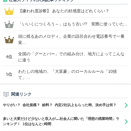
【嫌われ度診断】 あなたの好感度はどれくらい？
「いいくにつくろう～」はもう古い!? 実際に使っていた...
頭に残るあのメロディ。企業の語呂合わせ電話番号で一番
覚...
全国の「グーとパー」での組み分け、地方によってこんな
4位
に違う
わたしの地域の、「大富豪」のローカルルール「10捨
5位
て」...
関連リンク
やりがい？ 会社規模？ 給料？ 内定2社以上もらった時、決め手は何？
多いと大変だけど少ないと収入が……社会人に聞いた「理想の残業時間」ラ
ンキング！ 1位はなんと◯時間