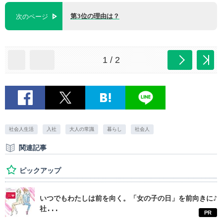
第3位の理由は？
次のページ
1 / 2
社会人生活
入社
大人の常識
暮らし
社会人
関連記事
ピックアップ
いつでもわたしは前を向く。「女の子の日」を前向きに♪
社...
PR