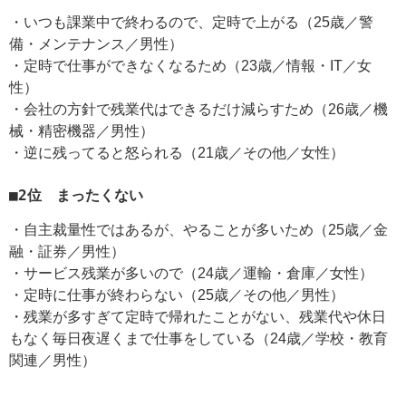
・いつも課業中で終わるので、定時で上がる（25歳／警
備・メンテナンス／男性）
・定時で仕事ができなくなるため（23歳／情報・IT／女
性）
・会社の方針で残業代はできるだけ減らすため（26歳／機
械・精密機器／男性）
・逆に残ってると怒られる（21歳／その他／女性）
■2位 まったくない
・自主裁量性ではあるが、やることが多いため（25歳／金
融・証券／男性）
・サービス残業が多いので（24歳／運輸・倉庫／女性）
・定時に仕事が終わらない（25歳／その他／男性）
・残業が多すぎて定時で帰れたことがない、残業代や休日
もなく毎日夜遅くまで仕事をしている（24歳／学校・教育
関連／男性）