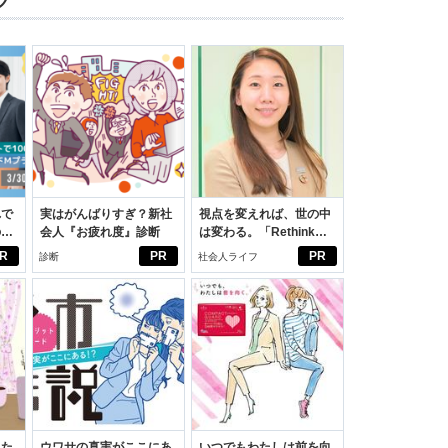
ツ
れで
実はがんばりすぎ？新社
視点を変えれば、世の中
のセ
会人『お疲れ度』診断
は変わる。「Rethink
PROJECT」がつたえた
R
PR
PR
診断
社会人ライフ
いこと。
った
ウワサの真実がここにあ
いつでもわたしは前を向