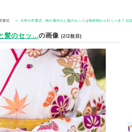
卒業式
>
大学の卒業式、袴の着付けと髪のセットは朝何時から行くべき？ 社会
髪のセッ...
の画像
(2/2枚目)