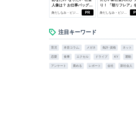
人像は？ お仕事バッグ選
り！ 「朝リフレア」
びから始める新生活
じめよう。しっかり
PR
P
身だしなみ・ビジネ
身だしなみ・ビジネ
イケアして24時間快
スアイテム
スアイテム
注目キーワード
育児
本音コラム.
メガネ
免許･資格
ネット
恋愛
食事
エクセル
ドライブ
KY
運動
アンケート
褒める
レポート
会社
新社会人