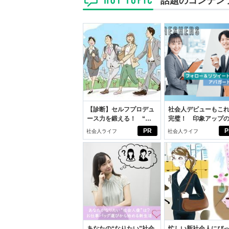
話題のコンテン
【診断】セルフプロデュ
社会人デビューもこ
ース力を鍛える！ “ジ
完璧！ 印象アップ
ブン観”診断
ルフプロデュース術
PR
P
社会人ライフ
社会人ライフ
あなたの“なりたい”社会
忙しい新社会人にぴ