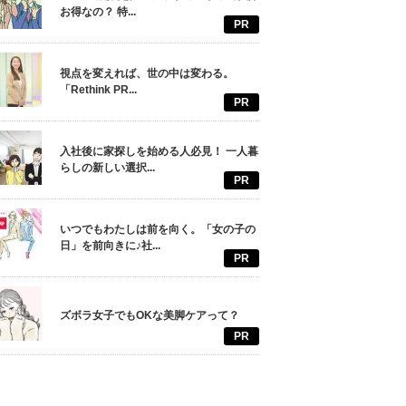
お得なの？ 特...
PR
視点を変えれば、世の中は変わる。
「Rethink PR...
PR
入社後に家探しを始める人必見！ 一人暮
らしの新しい選択...
PR
いつでもわたしは前を向く。「女の子の
日」を前向きに♪社...
PR
ズボラ女子でもOKな美脚ケアって？
PR