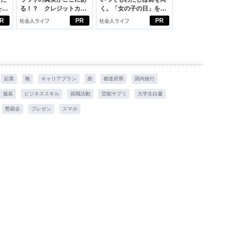
をは
る！？ クレジットカー
く。「女の子の日」を前
ニオ
ドの都市伝説
向きに♪社会人エリ・大
R
PR
PR
社会人ライフ
社会人ライフ
適。
学生リカの物語
起業
靴
キャリアプラン
曲
都道府県
国内旅行
服装
ビジネススキル
就職活動
芸能サプリ
大学生白書
懇親会
プレゼン
スマホ