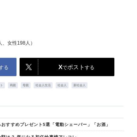
人、女性198人）
X
ポスト
する
で
する
ト
両親
母親
社会人生活
社会人
新社会人
るおすすめプレゼント5選「電動シェーバー」「お酒」