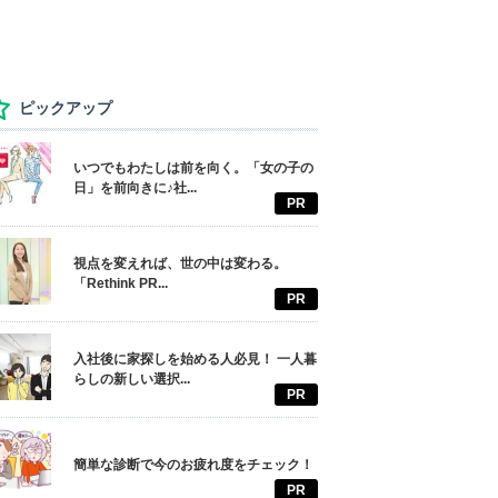
ピックアップ
いつでもわたしは前を向く。「女の子の
日」を前向きに♪社...
PR
視点を変えれば、世の中は変わる。
「Rethink PR...
PR
入社後に家探しを始める人必見！ 一人暮
らしの新しい選択...
PR
簡単な診断で今のお疲れ度をチェック！
PR