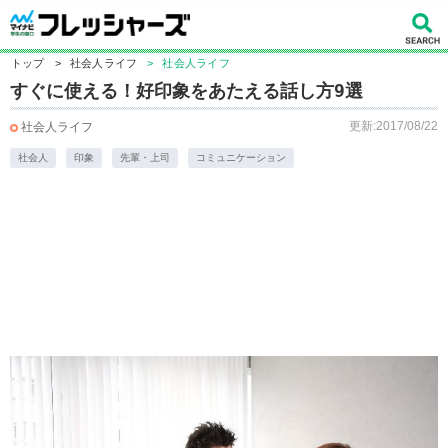
トップ
>
社会人ライフ
>
社会人ライフ
すぐに使える！好印象をあたえる話し方9選
更新:2017/08/22
社会人ライフ
社会人
印象
先輩・上司
コミュニケーション