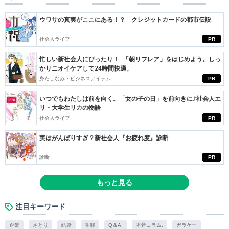
ウワサの真実がここにある！？ クレジットカードの都市伝説
社会人ライフ
PR
忙しい新社会人にぴったり！ 「朝リフレア」をはじめよう。しっ
かりニオイケアして24時間快適。
身だしなみ・ビジネスアイテム
PR
いつでもわたしは前を向く。「女の子の日」を前向きに♪社会人エ
リ・大学生リカの物語
社会人ライフ
PR
実はがんばりすぎ？新社会人『お疲れ度』診断
診断
PR
もっと見る
注目キーワード
企業
さとり
結婚
謝罪
Q＆A.
本音コラム.
ガラケー