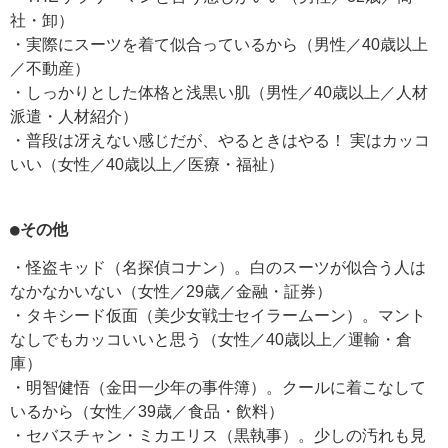
社・卸）
・実際にスーツを着て似合っているから（男性／40歳以上
／不動産）
・しっかりとした体格と浅黒い肌（男性／40歳以上／人材
派遣・人材紹介）
・普段は冴えない感じだが、やるときはやる！ 実はカッコ
いい（女性／40歳以上／医療・福祉）
●その他
・怪盗キッド（名探偵コナン）。白のスーツが似合う人は
なかなかいない（女性／29歳／金融・証券）
・タキシード仮面（美少女戦士セイラームーン）。マント
なしでもカッコいいと思う（女性／40歳以上／運輸・倉
庫）
・明智健悟（金田一少年の事件簿）。クールに着こなして
いるから（女性／39歳／食品・飲料）
・セバスチャン・ミカエリス（黒執事）。少しの汚れも見