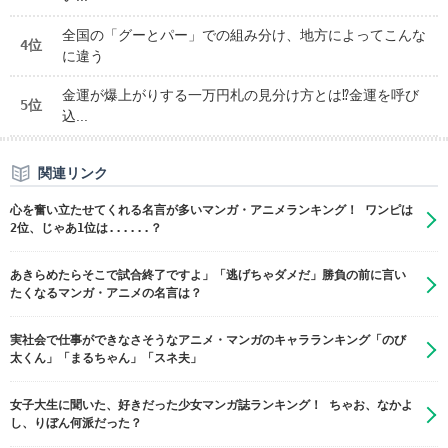
全国の「グーとパー」での組み分け、地方によってこんな
4位
に違う
金運が爆上がりする一万円札の見分け方とは⁉金運を呼び
5位
込...
関連リンク
心を奮い立たせてくれる名言が多いマンガ・アニメランキング！ ワンピは
2位、じゃあ1位は......？
あきらめたらそこで試合終了ですよ」「逃げちゃダメだ」勝負の前に言い
たくなるマンガ・アニメの名言は？
実社会で仕事ができなさそうなアニメ・マンガのキャラランキング「のび
太くん」「まるちゃん」「スネ夫」
女子大生に聞いた、好きだった少女マンガ誌ランキング！ ちゃお、なかよ
し、りぼん何派だった？