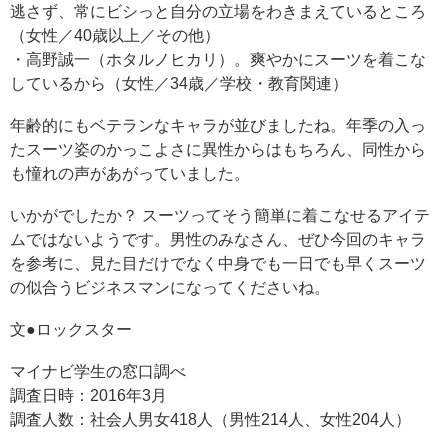
逃さず、常にビシっと自分の立場をわきまえているところ
（女性／40歳以上／その他）
・高野誠一（ホタルノヒカリ）。爽やかにスーツを着こな
しているから（女性／34歳／学校・教育関連）
年齢的にもベテランなキャラが並びましたね。年季の入っ
たスーツ姿のかっこよさに異性からはもちろん、同性から
も憧れの声があがっていました。
いかがでしたか？ スーツってそう簡単に着こなせるアイテ
ムではないようです。男性のみなさん、ぜひ今回のキャラ
を参考に、見た目だけでなく中身でも一日でも早くスーツ
の似合うビジネスマンになってくださいね。
文●ロックスター
マイナビ学生の窓口調べ
調査日時：2016年3月
調査人数：社会人男女418人（男性214人、女性204人）