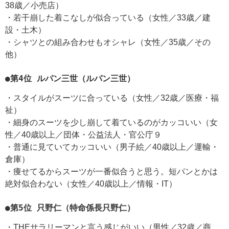
38歳／小売店）
・若干崩した着こなしが似合っている（女性／33歳／建
設・土木）
・シャツとの組み合わせもオシャレ（女性／35歳／その
他）
●第4位 ルパン三世（ルパン三世）
・スタイルがスーツに合っている（女性／32歳／医療・福
祉）
・細身のスーツを少し崩して着ているのがカッコいい（女
性／40歳以上／団体・公益法人・官公庁９
・普通に見ていてカッコいい（男子絵／40歳以上／運輸・
倉庫）
・痩せてるからスーツが一番似合うと思う。短パンとかは
絶対似合わない（女性／40歳以上／情報・IT）
●第5位 只野仁（特命係長只野仁）
・THEサラリーマンと言う感じがいい（男性／32歳／商