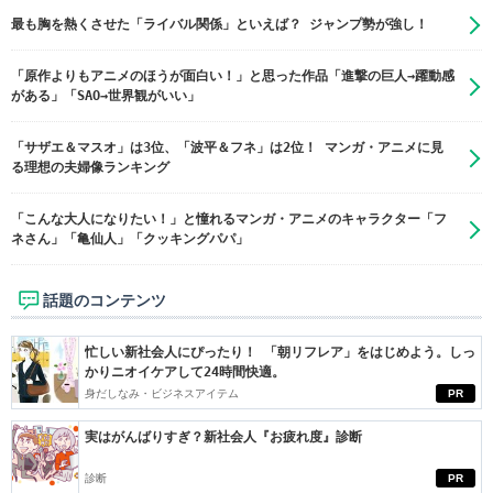
最も胸を熱くさせた「ライバル関係」といえば？ ジャンプ勢が強し！
「原作よりもアニメのほうが面白い！」と思った作品「進撃の巨人→躍動感
がある」「SAO→世界観がいい」
「サザエ＆マスオ」は3位、「波平＆フネ」は2位！ マンガ・アニメに見
る理想の夫婦像ランキング
「こんな大人になりたい！」と憧れるマンガ・アニメのキャラクター「フ
ネさん」「亀仙人」「クッキングパパ」
話題のコンテンツ
忙しい新社会人にぴったり！ 「朝リフレア」をはじめよう。しっ
かりニオイケアして24時間快適。
身だしなみ・ビジネスアイテム
PR
実はがんばりすぎ？新社会人『お疲れ度』診断
診断
PR