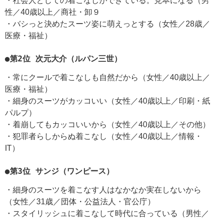
・社会人としての着こなしができている。見本になる（男
性／40歳以上／商社・卸９
・バシっと決めたスーツ姿に萌えっとする（女性／28歳／
医療・福祉）
●第2位 次元大介（ルパン三世）
・常にクールで着こなしも自然だから（女性／40歳以上／
医療・福祉）
・細身のスーツがカッコいい（女性／40歳以上／印刷・紙
パルプ）
・着崩してもカッコいいから（女性／40歳以上／その他）
・犯罪者らしからぬ着こなし（女性／40歳以上／情報・
IT）
●第3位 サンジ（ワンピース）
・細身のスーツを着こなす人はなかなか実在しないから
（女性／31歳／団体・公益法人・官公庁）
・スタイリッシュに着こなして時代に合っている（男性／