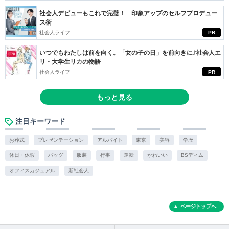
社会人デビューもこれで完璧！ 印象アップのセルフプロデュー
ス術
社会人ライフ
PR
いつでもわたしは前を向く。「女の子の日」を前向きに♪社会人エ
リ・大学生リカの物語
社会人ライフ
PR
もっと見る
注目キーワード
お葬式
プレゼンテーション
アルバイト
東京
美容
学歴
休日・休暇
バッグ
服装
行事
運転
かわいい
BSディム
オフィスカジュアル
新社会人
ページトップへ