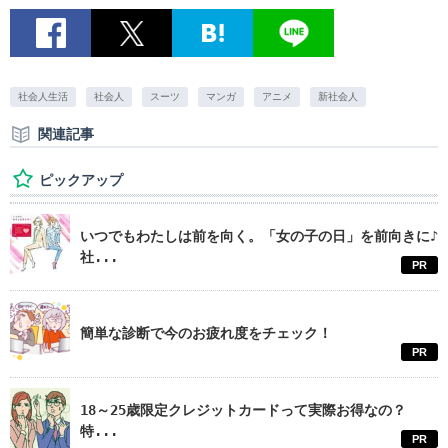
社会人生活
社会人
スーツ
マンガ
アニメ
新社会人
関連記事
ピックアップ
いつでもわたしは前を向く。「女の子の日」を前向きに♪
社...
PR
簡単な診断で今のお疲れ度をチェック！
PR
18～25歳限定クレジットカードって実際お得なの？
特...
PR