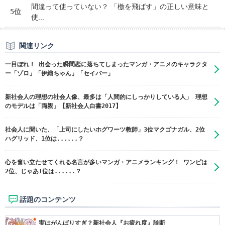
間違って使っていない？ 「檄を飛ばす」の正しい意味と
5位
使...
関連リンク
一目ぼれ！ 出会った瞬間恋に落ちてしまったマンガ・アニメのキャラクタ
ー「ゾロ」「伊織ちゃん」「セイバー」
新社会人の理想の社会人像、最多は「人間的にしっかりしている人」 理想
のモデルは「両親」【新社会人白書2017】
社会人に聞いた、「上司にしたいホグワーツ教師」3位マクゴナガル、2位
ハグリッド、1位は......？
心を奮い立たせてくれる名言が多いマンガ・アニメランキング！ ワンピは
2位、じゃあ1位は......？
話題のコンテンツ
実はがんばりすぎ？新社会人『お疲れ度』診断