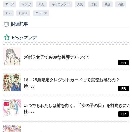
アニメ
マンガ
大人
キャラクター
人気
憧れ
母親
両親
モテ
社会人
ニュース
関連記事
ピックアップ
ズボラ女子でもOKな美脚ケアって？
PR
18～25歳限定クレジットカードって実際お得なの？
特...
PR
いつでもわたしは前を向く。「女の子の日」を前向きに♪
社...
PR