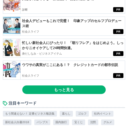
診断
PR
社会人デビューもこれで完璧！ 印象アップのセルフプロデュー
ス術
社会人ライフ
PR
忙しい新社会人にぴったり！ 「朝リフレア」をはじめよう。しっ
かりニオイケアして24時間快適。
身だしなみ・ビジネスアイテム
PR
ウワサの真実がここにある！？ クレジットカードの都市伝説
社会人ライフ
PR
もっと見る
注目キーワード
もう間違えない！ 定番ビジネス敬語集
暮らし
ゴルフ
社内イベント
新社会人白書2018
パンプス
国内旅行
宝くじ
沈黙
グルメ