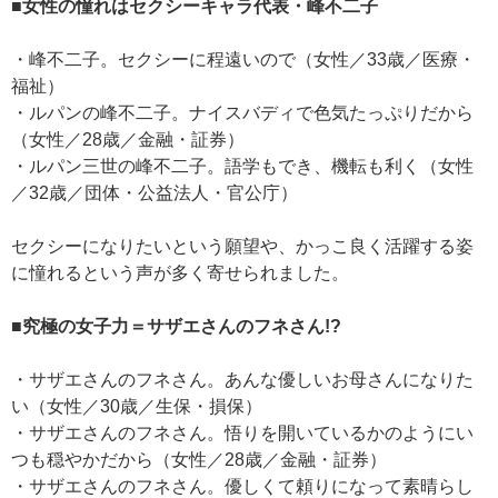
■女性の憧れはセクシーキャラ代表・峰不二子
・峰不二子。セクシーに程遠いので（女性／33歳／医療・
福祉）
・ルパンの峰不二子。ナイスバディで色気たっぷりだから
（女性／28歳／金融・証券）
・ルパン三世の峰不二子。語学もでき、機転も利く（女性
／32歳／団体・公益法人・官公庁）
セクシーになりたいという願望や、かっこ良く活躍する姿
に憧れるという声が多く寄せられました。
■究極の女子力＝サザエさんのフネさん!?
・サザエさんのフネさん。あんな優しいお母さんになりた
い（女性／30歳／生保・損保）
・サザエさんのフネさん。悟りを開いているかのようにい
つも穏やかだから（女性／28歳／金融・証券）
・サザエさんのフネさん。優しくて頼りになって素晴らし