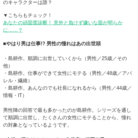
のキャラクターは誰？
▼こちらもチェック！
あなたの頑固度診断！ 意外と負けず嫌いな面が明らか
に……？
■やはり男は仕事!? 男性の憧れはあの出世頭
・島耕作。順調に出世していくから（男性／25歳／その
他）
・島耕作。仕事ができて女性にモテる（男性／48歳／アパ
レル・繊維）
・島耕作。あんなのでも社長になれるから（男性／44歳／
情報・IT）
男性陣の回答で最も多かったのが島耕作。シリーズを通し
て順調に出世し、たくさんの女性にモテることから、憧れ
の対象となっているようです。