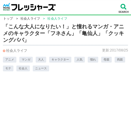
トップ
>
社会人ライフ
>
社会人ライフ
「こんな大人になりたい！」と憧れるマンガ・アニ
メのキャラクター「フネさん」「亀仙人」「クッキ
ングパパ」
更新:2017/08/25
社会人ライフ
アニメ
マンガ
大人
キャラクター
人気
憧れ
母親
両親
モテ
社会人
ニュース