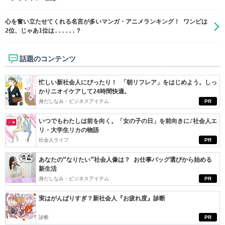
心を奮い立たせてくれる名言が多いマンガ・アニメランキング！ ワンピは
2位、じゃあ1位は......？
話題のコンテンツ
忙しい新社会人にぴったり！ 「朝リフレア」をはじめよう。しっ
かりニオイケアして24時間快適。
身だしなみ・ビジネスアイテム
PR
いつでもわたしは前を向く。「女の子の日」を前向きに♪社会人エ
リ・大学生リカの物語
社会人ライフ
PR
あなたの“なりたい”社会人像は？ お仕事バッグ選びから始める
新生活
身だしなみ・ビジネスアイテム
PR
実はがんばりすぎ？新社会人『お疲れ度』診断
診断
PR