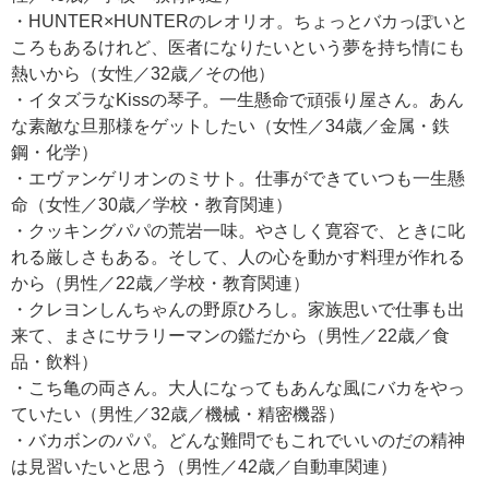
・HUNTER×HUNTERのレオリオ。ちょっとバカっぽいと
ころもあるけれど、医者になりたいという夢を持ち情にも
熱いから（女性／32歳／その他）
・イタズラなKissの琴子。一生懸命で頑張り屋さん。あん
な素敵な旦那様をゲットしたい（女性／34歳／金属・鉄
鋼・化学）
・エヴァンゲリオンのミサト。仕事ができていつも一生懸
命（女性／30歳／学校・教育関連）
・クッキングパパの荒岩一味。やさしく寛容で、ときに叱
れる厳しさもある。そして、人の心を動かす料理が作れる
から（男性／22歳／学校・教育関連）
・クレヨンしんちゃんの野原ひろし。家族思いで仕事も出
来て、まさにサラリーマンの鑑だから（男性／22歳／食
品・飲料）
・こち亀の両さん。大人になってもあんな風にバカをやっ
ていたい（男性／32歳／機械・精密機器）
・バカボンのパパ。どんな難問でもこれでいいのだの精神
は見習いたいと思う（男性／42歳／自動車関連）