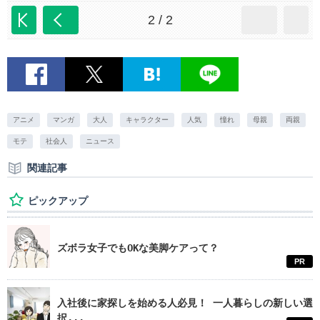
2 / 2
アニメ
マンガ
大人
キャラクター
人気
憧れ
母親
両親
モテ
社会人
ニュース
関連記事
ピックアップ
ズボラ女子でもOKな美脚ケアって？
PR
入社後に家探しを始める人必見！ 一人暮らしの新しい選
択...