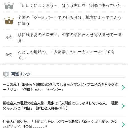
「いいくにつくろう～」はもう古い!? 実際に使っていた...
全国の「グーとパー」での組み分け、地方によってこんな
に違う
頭に残るあのメロディ。企業の語呂合わせ電話番号で一番
4位
覚...
わたしの地域の、「大富豪」のローカルルール「10捨
5位
て」...
関連リンク
一目ぼれ！ 出会った瞬間恋に落ちてしまったマンガ・アニメのキャラクタ
ー「ゾロ」「伊織ちゃん」「セイバー」
新社会人の理想の社会人像、最多は「人間的にしっかりしている人」 理想
のモデルは「両親」【新社会人白書2017】
社会人に聞いた、「上司にしたいホグワーツ教師」3位マクゴナガル、2位
ハグリッド、1位は......？