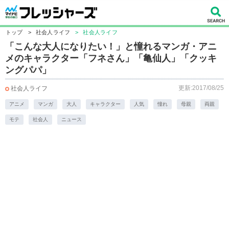
トップ
>
社会人ライフ
>
社会人ライフ
「こんな大人になりたい！」と憧れるマンガ・アニ
メのキャラクター「フネさん」「亀仙人」「クッキ
ングパパ」
更新:2017/08/25
社会人ライフ
アニメ
マンガ
大人
キャラクター
人気
憧れ
母親
両親
モテ
社会人
ニュース