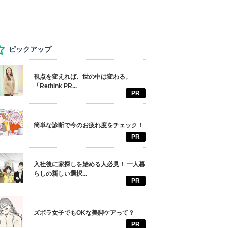
ピックアップ
視点を変えれば、世の中は変わる。
「Rethink PR...
PR
簡単な診断で今のお疲れ度をチェック！
PR
入社後に家探しを始める人必見！ 一人暮
らしの新しい選択...
PR
ズボラ女子でもOKな美脚ケアって？
PR