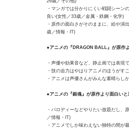
26歳／その他)
・マンガでは分かりにくい戦闘シーン
良い(女性／33歳／金属・鉄鋼・化学)
・原作の面白さがそのままに、絵や演出
歳／情報・IT)
●アニメの『DRAGON BALL』が原
・声優や効果音など、静止画では表現でき
・技の迫力はやはりアニメのほうがすごい
・アニメは声優さんがみんな素晴らしかっ
●アニメの『銀魂』が原作より面白いと
・パロディーなどやりたい放題だし、原
／情報・IT)
・アニメでしか味わえない独特の間が最