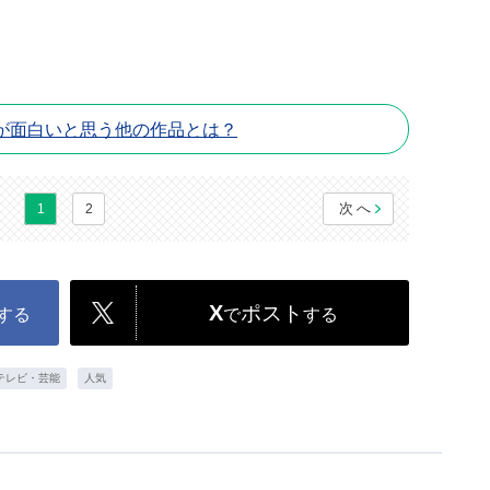
が面白いと思う他の作品とは？
次へ
1
2
X
ポスト
する
で
する
テレビ・芸能
人気