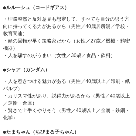
●ルルーシュ（コードギアス）
・理路整然と反対意見も想定して、すべてを自分の思う方
向に持ってくる力があるから（男性／40歳居所湯／学校・
教育関連）
・頭の回転が早く策略家だから（女性／27歳／機械・精密
機器）
・人を騙すのがうまい（女性／30歳／食品・飲料）
●シャア（ガンダム）
・人を惹きつける魅力がある（男性／40歳以上／印刷・紙
パルプ）
・カリスマ性があり、説得力があるから（男性／40歳以上
／運輸・倉庫）
・賢さで上手くやりそう（男性／40歳以上／金属・鉄鋼・
化学）
●たまちゃん（ちびまる子ちゃん）