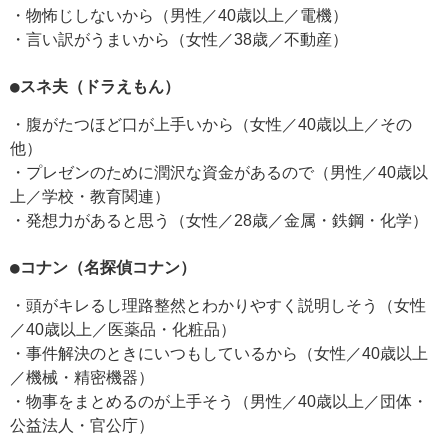
・物怖じしないから（男性／40歳以上／電機）
・言い訳がうまいから（女性／38歳／不動産）
●スネ夫（ドラえもん）
・腹がたつほど口が上手いから（女性／40歳以上／その
他）
・プレゼンのために潤沢な資金があるので（男性／40歳以
上／学校・教育関連）
・発想力があると思う（女性／28歳／金属・鉄鋼・化学）
●コナン（名探偵コナン）
・頭がキレるし理路整然とわかりやすく説明しそう（女性
／40歳以上／医薬品・化粧品）
・事件解決のときにいつもしているから（女性／40歳以上
／機械・精密機器）
・物事をまとめるのが上手そう（男性／40歳以上／団体・
公益法人・官公庁）