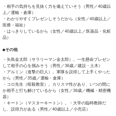
・相手の気持ちを見抜く力を備えていそう（男性／40歳以
上／運輸・倉庫）
・わかりやすくプレゼンしそうだから（女性／40歳以上／
医療・福祉）
・はっきりしているから（女性／40歳以上／医薬品・化粧
品）
●その他
・矢島金太郎（サラリーマン金太郎）。一生懸命プレゼン
して相手の心を掴みそう（男性／36歳／建設・土木）
・アルミン（進撃の巨人）。軍隊を説得して上手くやった
から（男性／35歳／運輸・倉庫）
・コロ先生（暗殺教室）。カリスマ性があり、いつの間に
か相手と打ち解けているから（女性／36歳／機械・精密機
器）
・キートン（マスターキートン）。・大学の臨時教師だ
し、説得力がある（男性／40歳以上／小売店）