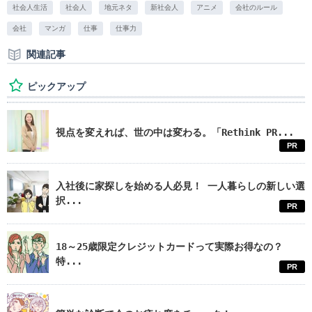
社会人生活
社会人
地元ネタ
新社会人
アニメ
会社のルール
会社
マンガ
仕事
仕事力
関連記事
ピックアップ
視点を変えれば、世の中は変わる。「Rethink PR...
PR
入社後に家探しを始める人必見！ 一人暮らしの新しい選
択...
PR
18～25歳限定クレジットカードって実際お得なの？
特...
PR