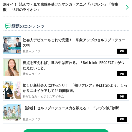
深イイ！ 読んで・見て感銘を受けたマンガ・アニメ「ハガレン」「寄生
獣」「3月のライオン」
話題のコンテンツ
社会人デビューもこれで完璧！ 印象アップのセルフプロデュー
ス術
社会人ライフ
PR
視点を変えれば、世の中は変わる。「Rethink PROJECT」がつ
たえたいこと。
社会人ライフ
PR
忙しい新社会人にぴったり！ 「朝リフレア」をはじめよう。しっ
かりニオイケアして24時間快適。
身だしなみ・ビジネスアイテム
PR
【診断】セルフプロデュース力を鍛える！ “ジブン観”診断
社会人ライフ
PR