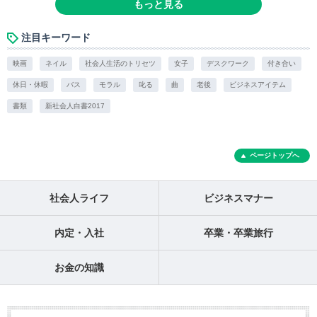
もっと見る
注目キーワード
映画
ネイル
社会人生活のトリセツ
女子
デスクワーク
付き合い
休日・休暇
バス
モラル
叱る
曲
老後
ビジネスアイテム
書類
新社会人白書2017
ページトップへ
社会人ライフ
ビジネスマナー
内定・入社
卒業・卒業旅行
お金の知識