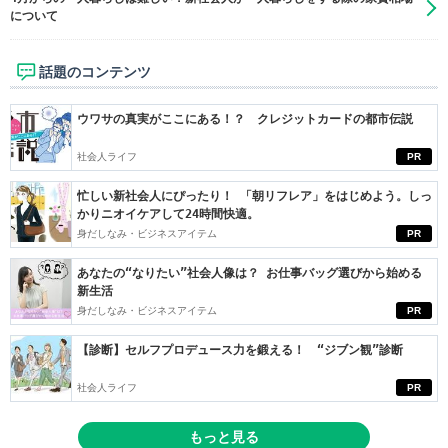
について
話題のコンテンツ
ウワサの真実がここにある！？ クレジットカードの都市伝説
社会人ライフ
PR
忙しい新社会人にぴったり！ 「朝リフレア」をはじめよう。しっ
かりニオイケアして24時間快適。
身だしなみ・ビジネスアイテム
PR
あなたの“なりたい”社会人像は？ お仕事バッグ選びから始める
新生活
身だしなみ・ビジネスアイテム
PR
【診断】セルフプロデュース力を鍛える！ “ジブン観”診断
社会人ライフ
PR
もっと見る