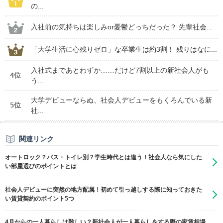
の...
入社前の気持ちは楽しみor憂鬱どっちだった？ 先輩社会...
「大学生活に心残りゼロ」な卒業生は約3割！ 残りはなに...
入社式まであとわずか……だけど7割以上の新社会人がも
4位
う...
大学デビューならぬ、社会人デビューをもくろんでいる新
5位
社...
関連リンク
オートロック？バス・トイレ別？学生時代とは違う！社会人なら気にした
い部屋選びのポイントとは
社会人デビューに突然の地方配属！初めて引っ越しする際に知っておきた
い賃貸契約のポイント5つ
4月からの一人暮らしは難しい？新社会人が一人暮らしをする際の家賃相場