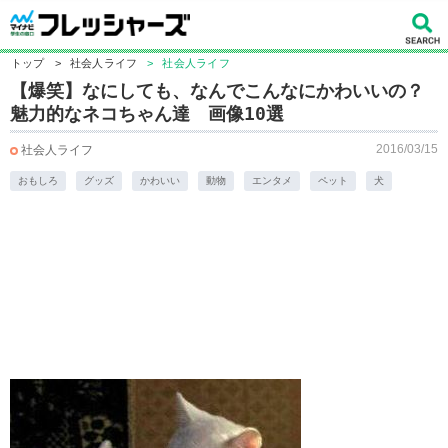
トップ
>
社会人ライフ
>
社会人ライフ
【爆笑】なにしても、なんでこんなにかわいいの？
魅力的なネコちゃん達 画像10選
2016/03/15
社会人ライフ
おもしろ
グッズ
かわいい
動物
エンタメ
ペット
犬