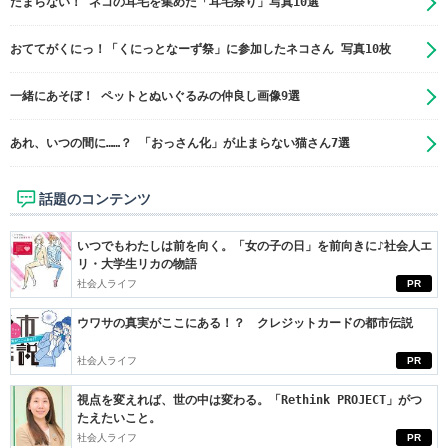
たまらない！ ネコの耳毛を集めた「耳毛祭り」写真10選
おててがくにっ！「くにっとなーず祭」に参加したネコさん 写真10枚
一緒にあそぼ！ ペットとぬいぐるみの仲良し画像9選
あれ、いつの間に……？ 「おっさん化」が止まらない猫さん7選
話題のコンテンツ
いつでもわたしは前を向く。「女の子の日」を前向きに♪社会人エ
リ・大学生リカの物語
社会人ライフ
PR
ウワサの真実がここにある！？ クレジットカードの都市伝説
社会人ライフ
PR
視点を変えれば、世の中は変わる。「Rethink PROJECT」がつ
たえたいこと。
社会人ライフ
PR