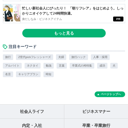
忙しい新社会人にぴったり！ 「朝リフレア」をはじめよう。しっ
かりニオイケアして24時間快適。
身だしなみ・ビジネスアイテム
PR
もっと見る
注目キーワード
旅行
Z世代pickフレッシャーズ
夫婦
旅行ハック
人事・採用
アルバイト
ネクタイ
勉強
言葉
卒業式の袴特集
成功
犬
名言
キャリアプラン
時短
ページトップへ
社会人ライフ
ビジネスマナー
内定・入社
卒業・卒業旅行