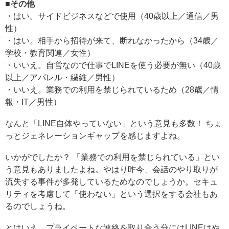
■その他
・はい。サイドビジネスなどで使用（40歳以上／通信／男
性）
・はい。相手から招待が来て、断れなかったから（34歳／
学校・教育関連／女性）
・いいえ。自営なので仕事でLINEを使う必要が無い（40歳
以上／アパレル・繊維／男性）
・いいえ。業務での利用を禁じられているため（28歳／情
報・IT／男性）
なんと「LINE自体やっていない」という意見も多数！ ちょ
っとジェネレーションギャップを感じますよね。
いかがでしたか？ 「業務での利用を禁じられている」とい
う意見もありましたよね。やはり昨今、会話のやり取りが
流失する事件が多発しているためなのでしょうか。セキュ
リティを考慮して「使わない」という選択をする会社もあ
るのでしょうね。
とはいえ、プライベートな連絡を取り合う分にはLINEはや