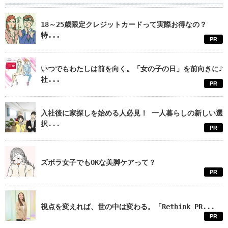
18～25歳限定クレジットカードって実際お得なの？
特...
PR
いつでもわたしは前を向く。「女の子の日」を前向きに♪
社...
PR
入社後に家探しを始める人必見！ 一人暮らしの新しい選
択...
PR
ズボラ女子でもOKな美脚ケアって？
PR
視点を変えれば、世の中は変わる。「Rethink PR...
PR