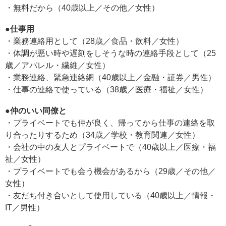
・無料だから（40歳以上／その他／女性）
●仕事用
・業務連絡用として（28歳／食品・飲料／女性）
・体調が悪い時や遅刻をしそうな時の連絡手段として（25
歳／アパレル・繊維／女性）
・業務連絡、緊急連絡網（40歳以上／金融・証券／男性）
・仕事の連絡で使っている（38歳／医療・福祉／女性）
●仲のいい同僚と
・プライベートでも仲が良く、帰ってから仕事の連絡を取
り合ったりするため（34歳／学校・教育関連／女性）
・会社の中の友人とプライベートで（40歳以上／医療・福
祉／女性）
・プライベートでも会う機会があるから（29歳／その他／
女性）
・友だち付き合いとして使用している（40歳以上／情報・
IT／男性）