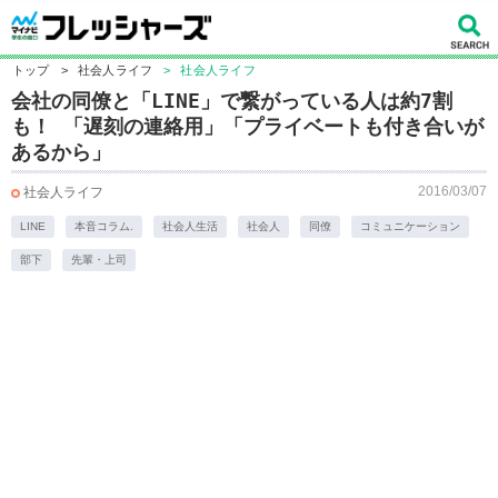
トップ
>
社会人ライフ
>
社会人ライフ
会社の同僚と「LINE」で繋がっている人は約7割
も！ 「遅刻の連絡用」「プライベートも付き合いが
あるから」
2016/03/07
社会人ライフ
LINE
本音コラム.
社会人生活
社会人
同僚
コミュニケーション
部下
先輩・上司