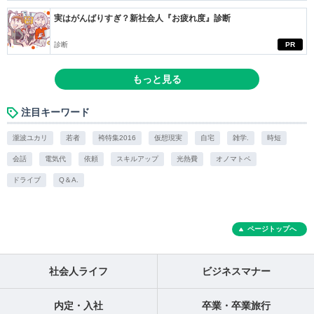
実はがんばりすぎ？新社会人『お疲れ度』診断
診断
PR
もっと見る
注目キーワード
瀧波ユカリ
若者
袴特集2016
仮想現実
自宅
雑学.
時短
会話
電気代
依頼
スキルアップ
光熱費
オノマトペ
ドライブ
Q＆A.
ページトップへ
社会人ライフ
ビジネスマナー
内定・入社
卒業・卒業旅行