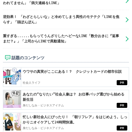
われてません」「病欠連絡をLINE」
逆効果！ 「わざとらしいな」と冷めてしまう異性のモテテク「LINEを焦
らす」「頭ぽんぽん」
重すぎる......もらってうんざりしたヘビーなLINE「数分おきに『返事
まだ？』」「上司からLINEで異動通知」
話題のコンテンツ
ウワサの真実がここにある！？ クレジットカードの都市伝説
社会人ライフ
PR
あなたの“なりたい”社会人像は？ お仕事バッグ選びから始める
新生活
身だしなみ・ビジネスアイテム
PR
忙しい新社会人にぴったり！ 「朝リフレア」をはじめよう。しっ
かりニオイケアして24時間快適。
身だしなみ・ビジネスアイテム
PR