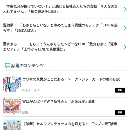
「学生気分が抜けていない！」と感じる新社会人たちの言動「そんなの言
われてません」「病欠連絡をLINE」
逆効果！ 「わざとらしいな」と冷めてしまう異性のモテテク「LINEを焦
らす」「頭ぽんぽん」
重すぎる......もらってうんざりしたヘビーなLINE「数分おきに『返事
まだ？』」「上司からLINEで異動通知」
話題のコンテンツ
ウワサの真実がここにある！？ クレジットカードの都市伝説
社会人ライフ
PR
実はがんばりすぎ？新社会人『お疲れ度』診断
診断
PR
【診断】セルフプロデュース力を鍛える！ “ジブン観”診断