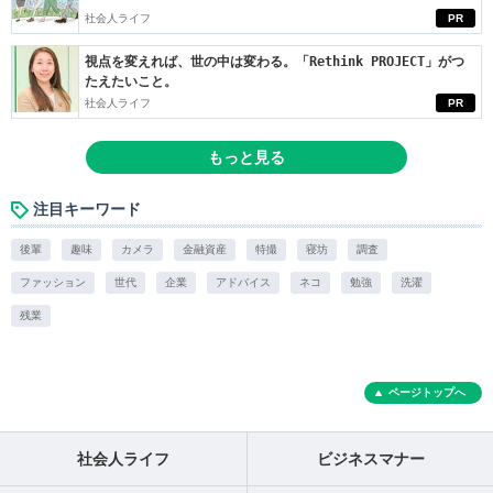
社会人ライフ
PR
視点を変えれば、世の中は変わる。「Rethink PROJECT」がつ
たえたいこと。
社会人ライフ
PR
もっと見る
注目キーワード
後輩
趣味
カメラ
金融資産
特撮
寝坊
調査
ファッション
世代
企業
アドバイス
ネコ
勉強
洗濯
残業
ページトップへ
社会人ライフ
ビジネスマナー