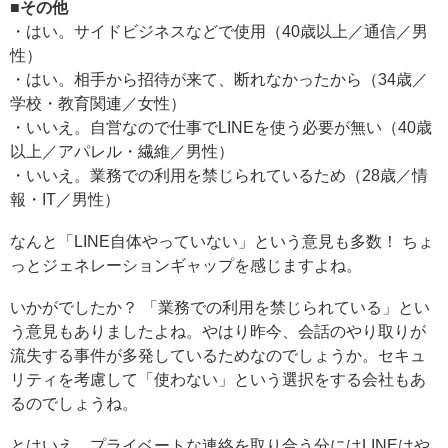
■その他
・はい。サイドビジネスなどで使用（40歳以上／通信／男
性）
・はい。相手から招待が来て、断れなかったから（34歳／
学校・教育関連／女性）
・いいえ。自営なので仕事でLINEを使う必要が無い（40歳
以上／アパレル・繊維／男性）
・いいえ。業務での利用を禁じられているため（28歳／情
報・IT／男性）
なんと「LINE自体やっていない」という意見も多数！ ちょ
っとジェネレーションギャップを感じますよね。
いかがでしたか？ 「業務での利用を禁じられている」とい
う意見もありましたよね。やはり昨今、会話のやり取りが
流失する事件が多発しているためなのでしょうか。セキュ
リティを考慮して「使わない」という選択をする会社もあ
るのでしょうね。
とはいえ、プライベートな連絡を取り合う分にはLINEはや