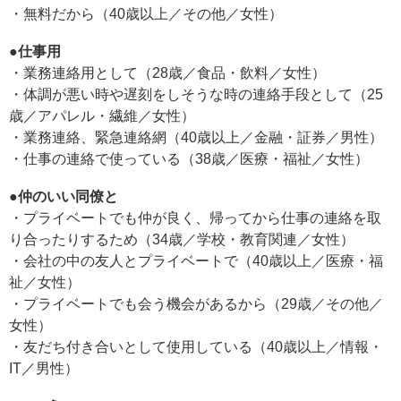
・無料だから（40歳以上／その他／女性）
●仕事用
・業務連絡用として（28歳／食品・飲料／女性）
・体調が悪い時や遅刻をしそうな時の連絡手段として（25
歳／アパレル・繊維／女性）
・業務連絡、緊急連絡網（40歳以上／金融・証券／男性）
・仕事の連絡で使っている（38歳／医療・福祉／女性）
●仲のいい同僚と
・プライベートでも仲が良く、帰ってから仕事の連絡を取
り合ったりするため（34歳／学校・教育関連／女性）
・会社の中の友人とプライベートで（40歳以上／医療・福
祉／女性）
・プライベートでも会う機会があるから（29歳／その他／
女性）
・友だち付き合いとして使用している（40歳以上／情報・
IT／男性）