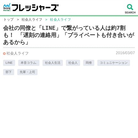
トップ
>
社会人ライフ
>
社会人ライフ
会社の同僚と「LINE」で繋がっている人は約7割
も！ 「遅刻の連絡用」「プライベートも付き合いが
あるから」
2016/03/07
社会人ライフ
LINE
本音コラム.
社会人生活
社会人
同僚
コミュニケーション
部下
先輩・上司