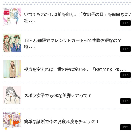
いつでもわたしは前を向く。「女の子の日」を前向きに♪
社...
PR
18～25歳限定クレジットカードって実際お得なの？
特...
PR
視点を変えれば、世の中は変わる。「Rethink PR...
PR
ズボラ女子でもOKな美脚ケアって？
PR
簡単な診断で今のお疲れ度をチェック！
PR