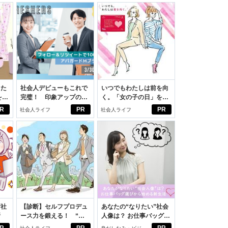
った
社会人デビューもこれで
いつでもわたしは前を向
をは
完璧！ 印象アップのセ
く。「女の子の日」を前
ニオ
ルフプロデュース術
向きに♪社会人エリ・大
R
PR
PR
社会人ライフ
社会人ライフ
適。
学生リカの物語
新社
【診断】セルフプロデュ
あなたの“なりたい”社会
断
ース力を鍛える！ “ジ
人像は？ お仕事バッグ選
ブン観”診断
びから始める新生活