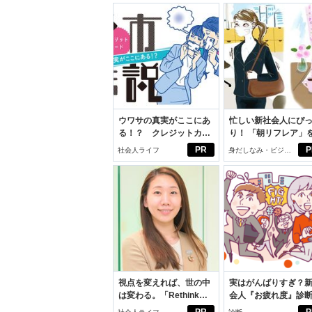
ウワサの真実がここにあ
忙しい新社会人にぴ
る！？ クレジットカー
り！ 「朝リフレア」
ドの都市伝説
じめよう。しっかり
PR
P
社会人ライフ
身だしなみ・ビジネ
イケアして24時間快
スアイテム
視点を変えれば、世の中
実はがんばりすぎ？
は変わる。「Rethink
会人『お疲れ度』診
PROJECT」がつたえた