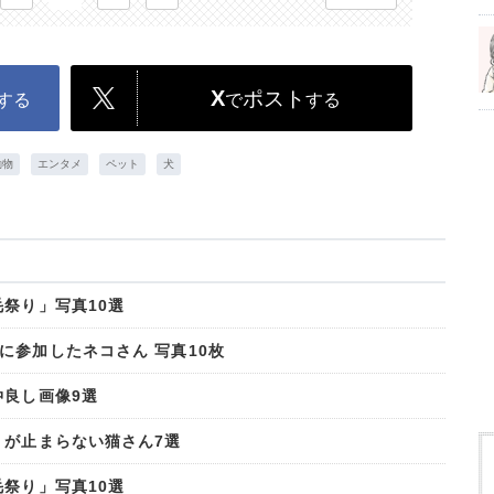
X
ポスト
する
で
する
動物
エンタメ
ペット
犬
祭り」写真10選
に参加したネコさん 写真10枚
仲良し画像9選
」が止まらない猫さん7選
祭り」写真10選