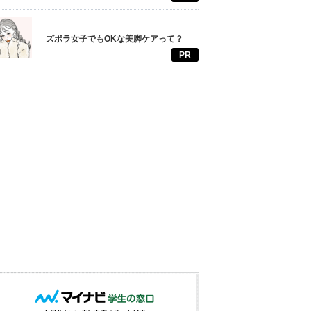
ズボラ女子でもOKな美脚ケアって？
PR