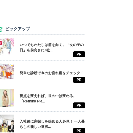
ピックアップ
いつでもわたしは前を向く。「女の子の
日」を前向きに♪社...
PR
簡単な診断で今のお疲れ度をチェック！
PR
視点を変えれば、世の中は変わる。
「Rethink PR...
PR
入社後に家探しを始める人必見！ 一人暮
らしの新しい選択...
PR