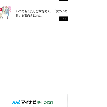
いつでもわたしは前を向く。「女の子の
日」を前向きに♪社...
PR