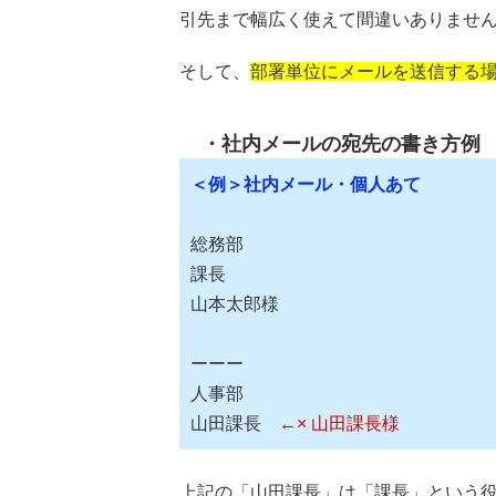
引先まで幅広く使えて間違いありませ
そして、
部署単位にメールを送信する
社内メールの宛先の書き方例
＜例＞社内メール・個人あて
総務部
課長
山本太郎様
ーーー
人事部
山田課長
←× 山田課長様
上記の「山田課長」は「課長」という