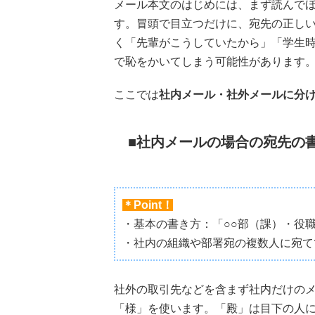
メール本文のはじめには、まず読んで
す。冒頭で目立つだけに、宛先の正し
く「先輩がこうしていたから」「学生
で恥をかいてしまう可能性があります
ここでは
社内メール・社外メールに分
社内メールの場合の宛先の
＊Point！
・基本の書き方：「○○部（課）・役
・社内の組織や部署宛の複数人に宛て
社外の取引先などを含まず社内だけの
「様」を使います。「殿」は目下の人