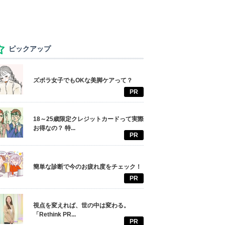
ピックアップ
ズボラ女子でもOKな美脚ケアって？
PR
18～25歳限定クレジットカードって実際
お得なの？ 特...
PR
簡単な診断で今のお疲れ度をチェック！
PR
視点を変えれば、世の中は変わる。
「Rethink PR...
PR