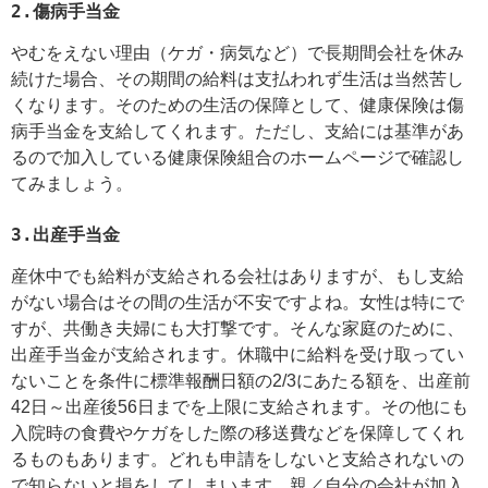
2.傷病手当金
やむをえない理由（ケガ・病気など）で長期間会社を休み
続けた場合、その期間の給料は支払われず生活は当然苦し
くなります。そのための生活の保障として、健康保険は傷
病手当金を支給してくれます。ただし、支給には基準があ
るので加入している健康保険組合のホームページで確認し
てみましょう。
3.出産手当金
産休中でも給料が支給される会社はありますが、もし支給
がない場合はその間の生活が不安ですよね。女性は特にで
すが、共働き夫婦にも大打撃です。そんな家庭のために、
出産手当金が支給されます。休職中に給料を受け取ってい
ないことを条件に標準報酬日額の2/3にあたる額を、出産前
42日～出産後56日までを上限に支給されます。その他にも
入院時の食費やケガをした際の移送費などを保障してくれ
るものもあります。どれも申請をしないと支給されないの
で知らないと損をしてしまいます。親／自分の会社が加入