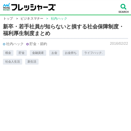
トップ
>
ビジネスマナー
>
社内ハック
新卒・若手社員が知らないと損する社会保障制度・
福利厚生制度まとめ
2016/02/22
社内ハック
貯金・節約
税金
貯金
金融資産
お金
お金持ち
ライフハック.
社会人生活
新生活