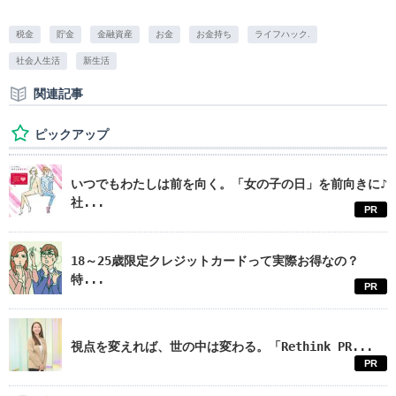
税金
貯金
金融資産
お金
お金持ち
ライフハック.
社会人生活
新生活
関連記事
ピックアップ
いつでもわたしは前を向く。「女の子の日」を前向きに♪
社...
PR
18～25歳限定クレジットカードって実際お得なの？
特...
PR
視点を変えれば、世の中は変わる。「Rethink PR...
PR