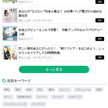
社会人ライフ
PR
あなたの“なりたい”社会人像は？ お仕事バッグ選びから始める
新生活
身だしなみ・ビジネスアイテム
PR
社会人デビューもこれで完璧！ 印象アップのセルフプロデュー
ス術
社会人ライフ
PR
忙しい新社会人にぴったり！ 「朝リフレア」をはじめよう。しっ
かりニオイケアして24時間快適。
身だしなみ・ビジネスアイテム
PR
もっと見る
注目キーワード
掃除
接客
友達
世代
趣味
ポイント
スケジュール
両親
ネット
袴特集2016
スイーツ
コーヒー
ネガティブ
インスタジェニック
テレワーク