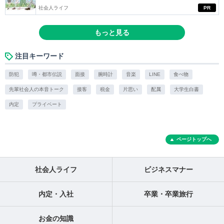
社会人ライフ
PR
もっと見る
注目キーワード
防犯
噂・都市伝説
面接
腕時計
音楽
LINE
食べ物
先輩社会人の本音トーク
接客
税金
片思い
配属
大学生白書
内定
プライベート
ページトップへ
社会人ライフ
ビジネスマナー
内定・入社
卒業・卒業旅行
お金の知識