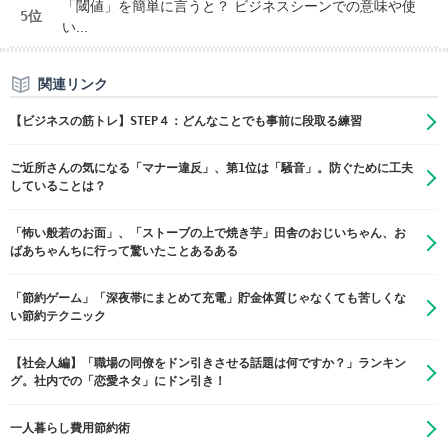
「閾値」を簡単に言うと？ ビジネスシーンでの意味や使
5位
い...
関連リンク
【ビジネスの筋トレ】STEP４：どんなことでも事前に段取る練習
ご近所さんの気になる「マナー違反」、第1位は「騒音」。防ぐために工夫
していることは？
「怖い般若のお面」、「ストーブの上で焼き芋」田舎のおじいちゃん、お
ばあちゃんちに行って驚いたことあるある
「節約ゲーム」「深夜帯にまとめて充電」貯金体質じゃなくても苦しくな
い節約テクニック
【社会人編】「職場の同僚をドン引きさせる話題は何ですか？」ランキン
グ。社内での「恋愛ネタ」にドン引き！
一人暮らし費用節約術