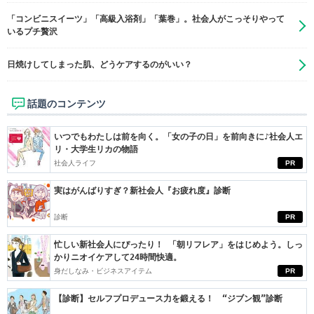
「コンビニスイーツ」「高級入浴剤」「葉巻」。社会人がこっそりやって
いるプチ贅沢
日焼けしてしまった肌、どうケアするのがいい？
話題のコンテンツ
いつでもわたしは前を向く。「女の子の日」を前向きに♪社会人エ
リ・大学生リカの物語
社会人ライフ
PR
実はがんばりすぎ？新社会人『お疲れ度』診断
診断
PR
忙しい新社会人にぴったり！ 「朝リフレア」をはじめよう。しっ
かりニオイケアして24時間快適。
身だしなみ・ビジネスアイテム
PR
【診断】セルフプロデュース力を鍛える！ “ジブン観”診断