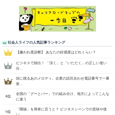
社会人ライフの人気記事ランキング
【嫌われ度診断】 あなたの好感度はどれくらい？
ビジネスで頻出！ 「頂く」と「いただく」の正しい使い
分...
頭に残るあのメロディ。企業の語呂合わせ電話番号で一番
覚...
全国の「グーとパー」での組み分け、地方によってこんな
4位
に違う
「閾値」を簡単に言うと？ ビジネスシーンでの意味や使
5位
い...