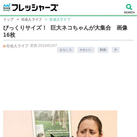
トップ
>
社会人ライフ
>
社会人ライフ
びっくりサイズ！ 巨大ネコちゃんが大集合 画像
16枚
更新:2016/01/07
社会人ライフ
おもしろ
かわいい
動物
犬