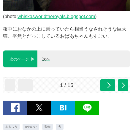
(photo:
whiskasworldtheroyals.blogspot.com
)
夜中におなかの上に乗っていたら相当うなされそうな巨大
猫。平然とだっこしているおばあちゃんもすごい。
次へ
次のページ
1 / 15
おもしろ
かわいい
動物
犬