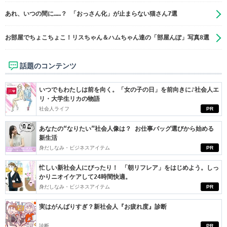
あれ、いつの間に……？ 「おっさん化」が止まらない猫さん7選
お部屋でちょこちょこ！リスちゃん＆ハムちゃん達の「部屋んぽ」写真8選
話題のコンテンツ
いつでもわたしは前を向く。「女の子の日」を前向きに♪社会人エ
リ・大学生リカの物語
社会人ライフ
PR
あなたの“なりたい”社会人像は？ お仕事バッグ選びから始める
新生活
身だしなみ・ビジネスアイテム
PR
忙しい新社会人にぴったり！ 「朝リフレア」をはじめよう。しっ
かりニオイケアして24時間快適。
身だしなみ・ビジネスアイテム
PR
実はがんばりすぎ？新社会人『お疲れ度』診断
診断
PR