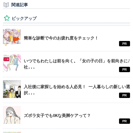
関連記事
ピックアップ
簡単な診断で今のお疲れ度をチェック！
PR
いつでもわたしは前を向く。「女の子の日」を前向きに♪
社...
PR
入社後に家探しを始める人必見！ 一人暮らしの新しい選
択...
PR
ズボラ女子でもOKな美脚ケアって？
PR