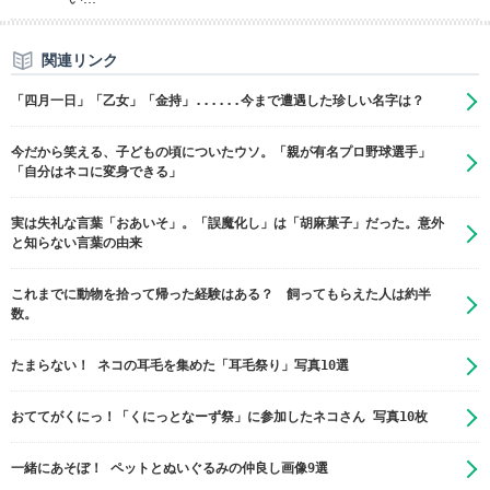
関連リンク
「四月一日」「乙女」「金持」......今まで遭遇した珍しい名字は？
今だから笑える、子どもの頃についたウソ。「親が有名プロ野球選手」
「自分はネコに変身できる」
実は失礼な言葉「おあいそ」。「誤魔化し」は「胡麻菓子」だった。意外
と知らない言葉の由来
これまでに動物を拾って帰った経験はある？ 飼ってもらえた人は約半
数。
たまらない！ ネコの耳毛を集めた「耳毛祭り」写真10選
おててがくにっ！「くにっとなーず祭」に参加したネコさん 写真10枚
一緒にあそぼ！ ペットとぬいぐるみの仲良し画像9選